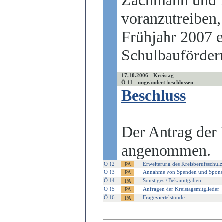
Zachmann und P
voranzutreiben,
Frühjahr 2007 e
Schulbauförderm
17.10.2006 - Kreistag
Ö 11 - ungeändert beschlossen
Beschluss
Der Antrag der
angenommen.
Ö 12
Erweiterung des Kreisberufsschul
Ö 13
Annahme von Spenden und Spons
Ö 14
Sonstiges / Bekanntgaben
Ö 15
Anfragen der Kreistagsmitglieder
Ö 16
Frageviertelstunde