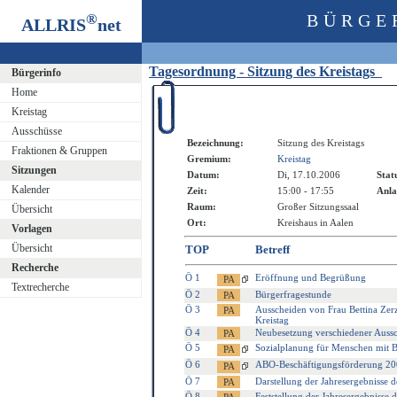
®
BÜRGE
ALLRIS
net
Tagesordnung - Sitzung des Kreistags
Bürgerinfo
Home
Kreistag
Ausschüsse
Bezeichnung:
Sitzung des Kreistags
Fraktionen & Gruppen
Gremium:
Kreistag
Sitzungen
Datum:
Di, 17.10.2006
Stat
Kalender
Zeit:
15:00 - 17:55
Anla
Raum:
Großer Sitzungssaal
Übersicht
Ort:
Kreishaus in Aalen
Vorlagen
Übersicht
TOP
Betreff
Recherche
Ö 1
Eröffnung und Begrüßung
Textrecherche
Ö 2
Bürgerfragestunde
Ö 3
Ausscheiden von Frau Bettina Zer
Kreistag
Ö 4
Neubesetzung verschiedener Auss
Ö 5
Sozialplanung für Menschen mit B
Ö 6
ABO-Beschäftigungsförderung 2
Ö 7
Darstellung der Jahresergebnisse d
Ö 8
Feststellung der Jahresergebnisse 