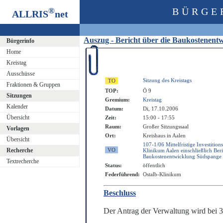
®
BÜRGE
ALLRIS
net
Auszug - Bericht über die Baukostenen
Bürgerinfo
Home
Kreistag
Ausschüsse
Sitzung des Kreistags
Fraktionen & Gruppen
TOP:
Ö 9
Sitzungen
Gremium:
Kreistag
Kalender
Datum:
Di, 17.10.2006
Übersicht
Zeit:
15:00 - 17:55
Raum:
Großer Sitzungssaal
Vorlagen
Ort:
Kreishaus in Aalen
Übersicht
107-1/06 Mittelfristige Investition
Recherche
Klinikum Aalen einschließlich Beri
Baukostenentwicklung Südspange
Textrecherche
Status:
öffentlich
Federführend:
Ostalb-Klinikum
Beschluss
Der Antrag der Verwaltung wird bei