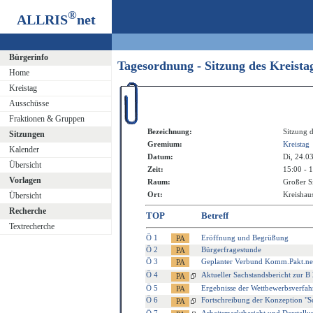
®
ALLRIS
net
Bürgerinfo
Tagesordnung - Sitzung des Kreist
Home
Kreistag
Ausschüsse
Fraktionen & Gruppen
Bezeichnung:
Sitzung d
Sitzungen
Gremium:
Kreistag
Kalender
Datum:
Di, 24.0
Übersicht
Zeit:
15:00 - 
Vorlagen
Raum:
Großer S
Ort:
Kreishaus
Übersicht
Recherche
TOP
Betreff
Textrecherche
Ö 1
Eröffnung und Begrüßung
Ö 2
Bürgerfragestunde
Ö 3
Geplanter Verbund Komm.Pakt.net 
Ö 4
Aktueller Sachstandsbericht zur
Ö 5
Ergebnisse der Wettbewerbsverf
Ö 6
Fortschreibung der Konzeption "Sc