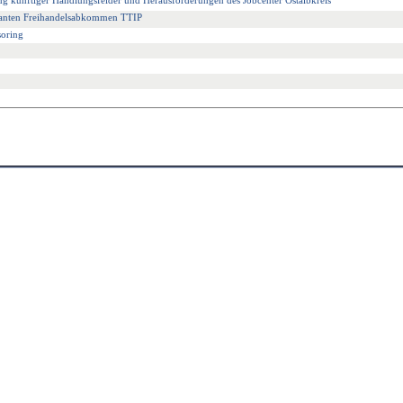
ng künftiger Handlungsfelder und Herausforderungen des Jobcenter Ostalbkreis
planten Freihandelsabkommen TTIP
oring