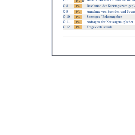
Ö 7
Arbeitsmarktbericht und Darstellu
Ö 8
Resolution des Kreistags zum ge
Ö 9
Annahme von Spenden und Spons
Ö 10
Sonstiges / Bekanntgaben
Ö 11
Anfragen der Kreistagsmitglieder
Ö 12
Frageviertelstunde