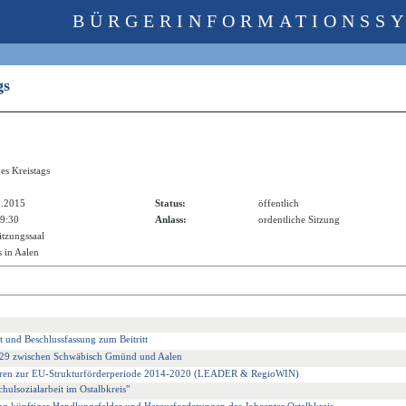
BÜRGERINFORMATIONSS
ags
es Kreistags
3.2015
Status:
öffentlich
19:30
Anlass:
ordentliche Sitzung
itzungssaal
 in Aalen
und Beschlussfassung zum Beitritt
 B 29 zwischen Schwäbisch Gmünd und Aalen
ahren zur EU-Strukturförderperiode 2014-2020 (LEADER & RegioWIN)
hulsozialarbeit im Ostalbkreis"