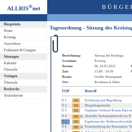
®
BÜRGE
ALLRIS
net
Bürgerinfo
Tagesordnung - Sitzung des Kreist
Home
Kreistag
Ausschüsse
Fraktionen & Gruppen
Bezeichnung:
Sitzung des Kreistags
Sitzungen
Gremium:
Kreistag
Kalender
Datum:
Di, 24.03.2015
S
Übersicht
Zeit:
15:00 - 19:30
A
Vorlagen
Raum:
Großer Sitzungssaal
Ort:
Kreishaus in Aalen
Übersicht
Recherche
TOP
Betreff
Textrecherche
Ö 1
Eröffnung und Begrüßung
Ö 2
Bürgerfragestunde
Ö 3
Geplanter Verbund Komm.Pakt.net 
Ö 4
Aktueller Sachstandsbericht zur
Ö 5
Ergebnisse der Wettbewerbsverf
Ö 6
Fortschreibung der Konzeption "Sc