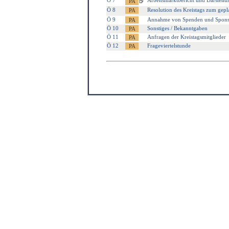
Ö 7
Arbeitsmarktbericht und Darstellu
Ö 8
Resolution des Kreistags zum ge
Ö 9
Annahme von Spenden und Spons
Ö 10
Sonstiges / Bekanntgaben
Ö 11
Anfragen der Kreistagsmitglieder
Ö 12
Frageviertelstunde