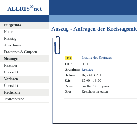
®
ALLRIS
net
Bürgerinfo
Auszug - Anfragen der Kreistagsmi
Home
Kreistag
Ausschüsse
Fraktionen & Gruppen
Sitzung des Kreistags
Sitzungen
TOP:
Ö 11
Kalender
Gremium:
Kreistag
Übersicht
Datum:
Di, 24.03.2015
Vorlagen
Zeit:
15:00 - 19:30
Übersicht
Raum:
Großer Sitzungssaal
Ort:
Kreishaus in Aalen
Recherche
Textrecherche