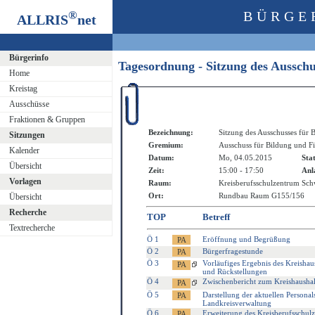
®
BÜRGE
ALLRIS
net
Bürgerinfo
Tagesordnung - Sitzung des Aussch
Home
Kreistag
Ausschüsse
Fraktionen & Gruppen
Bezeichnung:
Sitzung des Ausschusses für 
Sitzungen
Gremium:
Ausschuss für Bildung und F
Kalender
Datum:
Mo, 04.05.2015
Sta
Übersicht
Zeit:
15:00 - 17:50
Anl
Vorlagen
Raum:
Kreisberufsschulzentrum Sc
Ort:
Rundbau Raum G155/156
Übersicht
Recherche
TOP
Betreff
Textrecherche
Ö 1
Eröffnung und Begrüßung
Ö 2
Bürgerfragestunde
Ö 3
Vorläufiges Ergebnis des Kreisha
und Rückstellungen
Ö 4
Zwischenbericht zum Kreishausha
Ö 5
Darstellung der aktuellen Persona
Landkreisverwaltung
Ö 6
Erweiterung des Kreisberufsschu