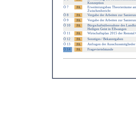
Konzeption
Ö 7
Erweiterungsbau Theorieräume a
Zwischenbericht
Ö 8
Vergabe der Arbeiten zur Sanier
Ö 9
Vergabe der Arbeiten zur Sanieru
Ö 10
Bürgschaftsübernahme des Landkre
Heiligen Geist in Ellwangen
Ö 11
Wirtschaftsplan 2015 der Remsta
Ö 12
Sonstiges / Bekanntgaben
Ö 13
Anfragen der Ausschussmitglieder
Ö 14
Frageviertelstunde