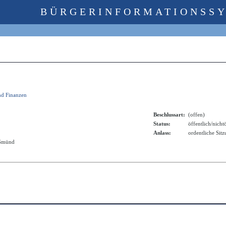
BÜRGERINFORMATIONSS
nd Finanzen
Beschlussart:
(offen)
Status:
öffentlich/nicht
Anlass:
ordentliche Sit
 Gmünd