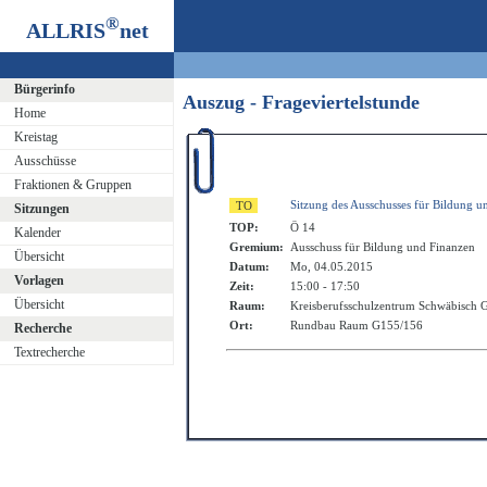
®
ALLRIS
net
Bürgerinfo
Auszug - Frageviertelstunde
Home
Kreistag
Ausschüsse
Fraktionen & Gruppen
Sitzung des Ausschusses für Bildung u
Sitzungen
TOP:
Ö 14
Kalender
Gremium:
Ausschuss für Bildung und Finanzen
Übersicht
Datum:
Mo, 04.05.2015
Vorlagen
Zeit:
15:00 - 17:50
Übersicht
Raum:
Kreisberufsschulzentrum Schwäbisch
Ort:
Rundbau Raum G155/156
Recherche
Textrecherche