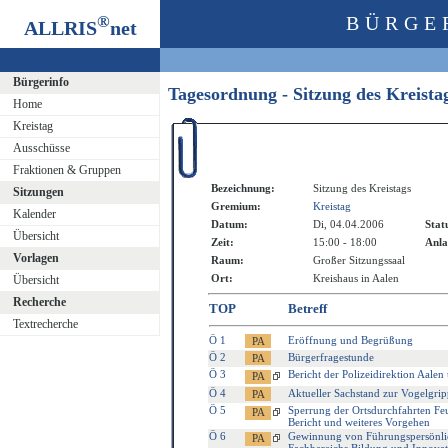
®
BÜRGE
ALLRIS
net
Bürgerinfo
Tagesordnung - Sitzung des Kreist
Home
Kreistag
Ausschüsse
Fraktionen & Gruppen
Bezeichnung:
Sitzung des Kreistags
Sitzungen
Gremium:
Kreistag
Kalender
Datum:
Di, 04.04.2006
Stat
Übersicht
Zeit:
15:00 - 18:00
Anla
Vorlagen
Raum:
Großer Sitzungssaal
Ort:
Kreishaus in Aalen
Übersicht
Recherche
TOP
Betreff
Textrecherche
Ö 1
Eröffnung und Begrüßung
Ö 2
Bürgerfragestunde
Ö 3
Bericht der Polizeidirektion Aalen
Ö 4
Aktueller Sachstand zur Vogelgrip
Ö 5
Sperrung der Ortsdurchfahrten F
Bericht und weiteres Vorgehen
Ö 6
Gewinnung von Führungspersönlich