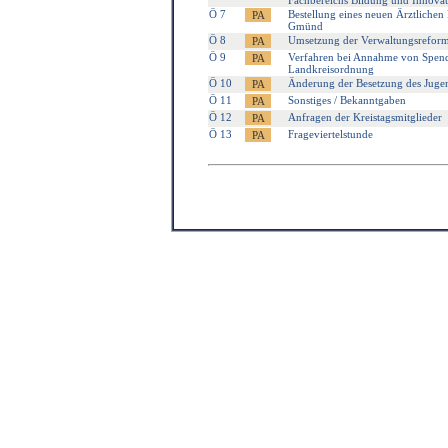
Fachbereichs Bildung und Innovat
Ö 7
Bestellung eines neuen Ärztlichen
Gmünd
Ö 8
Umsetzung der Verwaltungsreform 
Ö 9
Verfahren bei Annahme von Spen
Landkreisordnung
Ö 10
Änderung der Besetzung des Jugen
Ö 11
Sonstiges / Bekanntgaben
Ö 12
Anfragen der Kreistagsmitglieder
Ö 13
Frageviertelstunde