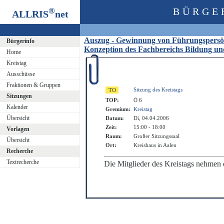
®
BÜRGE
ALLRIS
net
Auszug - Gewinnung von Führungspersönl
Bürgerinfo
Konzeption des Fachbereichs Bildung un
Home
Kreistag
Ausschüsse
Fraktionen & Gruppen
Sitzung des Kreistags
Sitzungen
TOP:
Ö 6
Kalender
Gremium:
Kreistag
Übersicht
Datum:
Di, 04.04.2006
Zeit:
15:00 - 18:00
Vorlagen
Raum:
Großer Sitzungssaal
Übersicht
Ort:
Kreishaus in Aalen
Recherche
Textrecherche
Die Mitglieder des Kreistags nehmen 