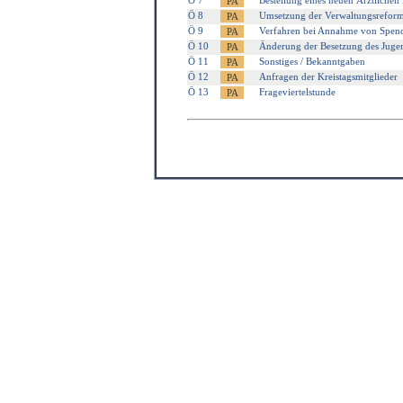
Ö 7
Bestellung eines neuen Ärztlichen
Ö 8
Umsetzung der Verwaltungsreform 
Ö 9
Verfahren bei Annahme von Spen
Ö 10
Änderung der Besetzung des Jugen
Ö 11
Sonstiges / Bekanntgaben
Ö 12
Anfragen der Kreistagsmitglieder
Ö 13
Frageviertelstunde