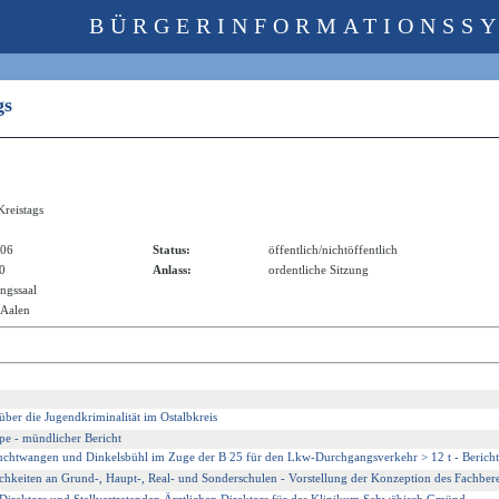
BÜRGERINFORMATIONSS
ags
Kreistags
006
Status:
öffentlich/nichtöffentlich
00
Anlass:
ordentliche Sitzung
ngssaal
 Aalen
 über die Jugendkriminalität im Ostalbkreis
pe - mündlicher Bericht
uchtwangen und Dinkelsbühl im Zuge der B 25 für den Lkw-Durchgangsverkehr > 12 t - Bericht
keiten an Grund-, Haupt-, Real- und Sonderschulen - Vorstellung der Konzeption des Fachbere