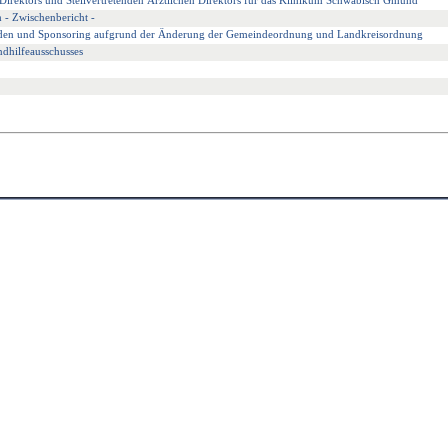
 Direktors und Stellvertretenden Ärztlichen Direktors für das Klinikum Schwäbisch Gmünd
- Zwischenbericht -
den und Sponsoring aufgrund der Änderung der Gemeindeordnung und Landkreisordnung
dhilfeausschusses