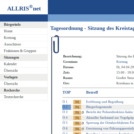
®
ALLRIS
net
Bürgerinfo
Tagesordnung - Sitzung des Kreist
Home
Kreistag
Ausschüsse
Fraktionen & Gruppen
Bezeichnung:
Sitzung des 
Sitzungen
Gremium:
Kreistag
Kalender
Datum:
Di, 04.04.2
Übersicht
Zeit:
15:00 - 18:
Vorlagen
Raum:
Großer Sitzu
Ort:
Kreishaus in
Übersicht
Recherche
TOP
Betreff
Textrecherche
Ö 1
Eröffnung und Begrüßung
Ö 2
Bürgerfragestunde
Ö 3
Bericht der Polizeidirektion Aalen
Ö 4
Aktueller Sachstand zur Vogelgrip
Ö 5
Sperrung der Ortsdurchfahrten Fe
Ö 6
Gewinnung von Führungspersönlich