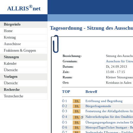
®
ALLRIS
net
Bürgerinfo
Tagesordnung - Sitzung des Aussch
Home
Kreistag
Ausschüsse
Fraktionen & Gruppen
Bezeichnung:
Sitzung des Aussch
Sitzungen
Gremium:
Ausschuss für Umwe
Kalender
Datum:
Di, 24.09.2013
Übersicht
Zeit:
15:00 - 17:15
Vorlagen
Raum:
Kleiner Sitzungssaa
Ort:
Kreishaus in Aalen
Übersicht
Recherche
TOP
Betreff
Textrecherche
Ö 1
Eröffnung und Begrüßung
Ö 2
Bürgerfragestunde
Ö 3
Festsetzung der Abfallgebühren fü
Ö 4
Nahverkehrsplan für den Ostalbkre
Ö 5
Übergangsregelungen zwischen O
Ö 6
MetropolTagesTicket Stuttgart - B
Ö 7
Stadtverkehr Ellwangen - Einführ