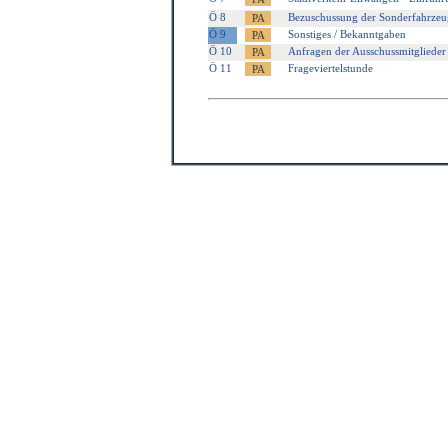
Ö 8
Bezuschussung der Sonderfahrzeu
Ö 9
Sonstiges / Bekanntgaben
Ö 10
Anfragen der Ausschussmitglieder
Ö 11
Frageviertelstunde