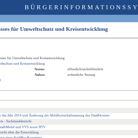
BÜRGERINFORMATIONSS
usses für Umweltschutz und Kreisentwicklung
usses für Umweltschutz und Kreisentwicklung
ltschutz und Kreisentwicklung
Status:
öffentlich/nichtöffentlich
Anlass:
ordentliche Sitzung
l
r das Jahr 2014 und Änderung der Abfallwirtschaftssatzung des Ostalbkreises
is - Sachstandsbericht
stalbMobil und VVS sowie HTV
ericht über die Entwicklung
ung eines StadtBus-Konzeptes