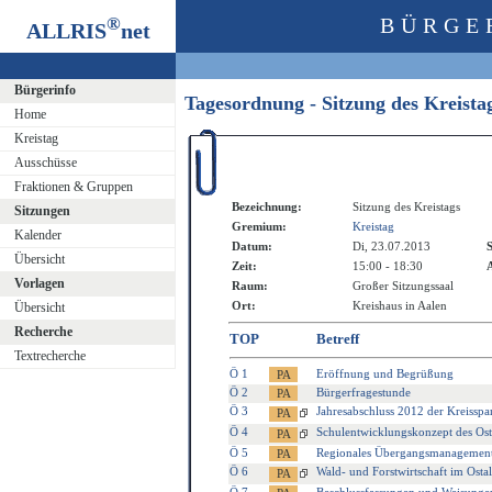
®
BÜRGE
ALLRIS
net
Bürgerinfo
Tagesordnung - Sitzung des Kreist
Home
Kreistag
Ausschüsse
Fraktionen & Gruppen
Bezeichnung:
Sitzung des Kreistags
Sitzungen
Gremium:
Kreistag
Kalender
Datum:
Di, 23.07.2013
S
Übersicht
Zeit:
15:00 - 18:30
A
Vorlagen
Raum:
Großer Sitzungssaal
Ort:
Kreishaus in Aalen
Übersicht
Recherche
TOP
Betreff
Textrecherche
Ö 1
Eröffnung und Begrüßung
Ö 2
Bürgerfragestunde
Ö 3
Jahresabschluss 2012 der Kreisspa
Ö 4
Schulentwicklungskonzept des Ost
Ö 5
Regionales Übergangsmanagement
Ö 6
Wald- und Forstwirtschaft im Osta