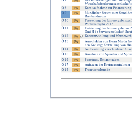
Ö 7
Beschlussfassungen und Weisungen
Wirtschaftsförderungsgesellscha
Ö 8
Kreditaufnahme zur Finanzierung 
Ö 9
Mündlicher Bericht zum Stand des
Breitbandnetzes
Ö 10
Feststellung des Jahresergebnisse
Wirtschaftsjahr 2012
Ö 11
Feststellung der Jahresergebnisse 
GmbH b) Servicegesellschaft Stau
Ö 12
Kreisentwicklung und Wettbewerb 
Ö 13
Ausscheiden von Herrn Martin Ger
den Kreistag; Feststellung von H
Ö 14
Neubesetzung verschiedener Auss
Ö 15
Annahme von Spenden und Spons
Ö 16
Sonstiges / Bekanntgaben
Ö 17
Anfragen der Kreistagsmitglieder
Ö 18
Frageviertelstunde