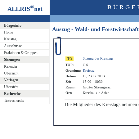
®
BÜRGE
ALLRIS
net
Bürgerinfo
Auszug - Wald- und Forstwirtschaf
Home
Kreistag
Ausschüsse
Fraktionen & Gruppen
Sitzung des Kreistags
Sitzungen
TOP:
Ö 6
Kalender
Gremium:
Kreistag
Übersicht
Datum:
Di, 23.07.2013
Vorlagen
Zeit:
15:00 - 18:30
Übersicht
Raum:
Großer Sitzungssaal
Ort:
Kreishaus in Aalen
Recherche
Textrecherche
Die Mitglieder des Kreistags nehmen 