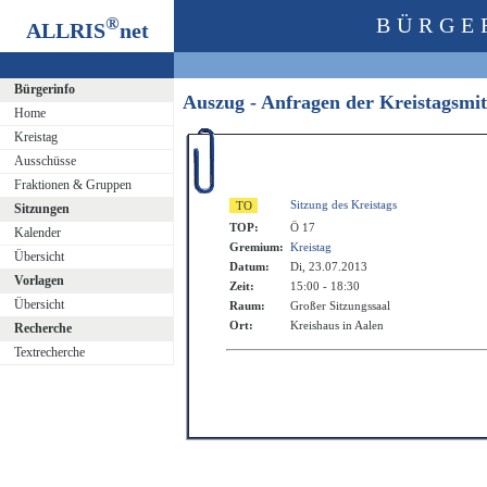
®
BÜRGE
ALLRIS
net
Bürgerinfo
Auszug - Anfragen der Kreistagsmi
Home
Kreistag
Ausschüsse
Fraktionen & Gruppen
Sitzung des Kreistags
Sitzungen
TOP:
Ö 17
Kalender
Gremium:
Kreistag
Übersicht
Datum:
Di, 23.07.2013
Vorlagen
Zeit:
15:00 - 18:30
Übersicht
Raum:
Großer Sitzungssaal
Ort:
Kreishaus in Aalen
Recherche
Textrecherche