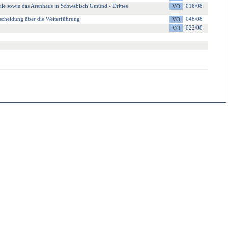
hule sowie das Arenhaus in Schwäbisch Gmünd - Drittes
016/08
tscheidung über die Weiterführung
048/08
022/08