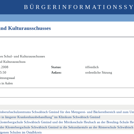
BÜRGERINFORMATIONSS
 und Kulturausschusses
des Schul- und Kulturausschusses
nd Kulturausschuss
4.2008
Status:
öffentlich
15:50
Anlass:
ordentliche Sitzung
itzungssaal
 in Aalen
reisberufsschulzentrums Schwäbisch Gmünd für den Metzgerei- und Bäckereibereich und zum U
nke in längerer Krankenhausbehandlung" im Klinikum Schwäbisch Gmünd
r Klosterbergschule Schwäbisch Gmünd und der Mörikeschule Heubach an der Breuling-Schule H
n der Klosterbergschule Schwäbisch Gmünd in die Sekundarstufe an der Römerschule Schwäbisc
igenen Schulen im Ostalbkreis