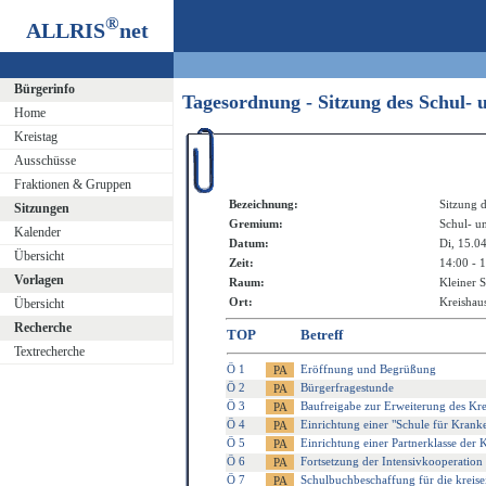
®
ALLRIS
net
Bürgerinfo
Tagesordnung - Sitzung des Schul-
Home
Kreistag
Ausschüsse
Fraktionen & Gruppen
Bezeichnung:
Sitzung 
Sitzungen
Gremium:
Schul- u
Kalender
Datum:
Di, 15.0
Übersicht
Zeit:
14:00 - 
Vorlagen
Raum:
Kleiner S
Ort:
Kreishaus
Übersicht
Recherche
TOP
Betreff
Textrecherche
Ö 1
Eröffnung und Begrüßung
Ö 2
Bürgerfragestunde
Ö 3
Baufreigabe zur Erweiterung des K
Ö 4
Einrichtung einer "Schule für Kra
Ö 5
Einrichtung einer Partnerklasse de
Ö 6
Fortsetzung der Intensivkooperatio
Ö 7
Schulbuchbeschaffung für die kreise