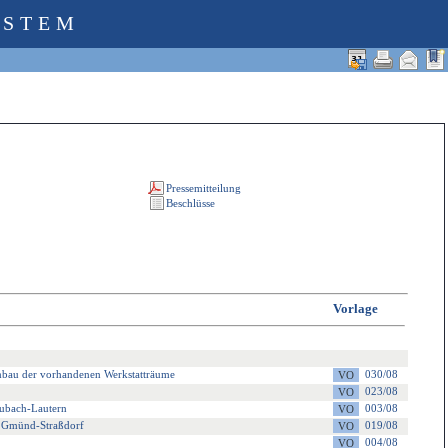
YSTEM
Vorlage
mbau der vorhandenen Werkstatträume
030/08
023/08
eubach-Lautern
003/08
h Gmünd-Straßdorf
019/08
004/08