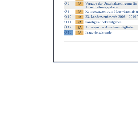
Ö 8
Vergabe der Unterhaltsreinigung für
Ausschreibungspaket -
Ö 9
Kompetenzzentrum Hauswirtschaft und
Ö 10
23. Landeswettbewerb 2008 - 20
Ö 11
Sonstiges / Bekanntgaben
Ö 12
Anfragen der Ausschussmitglieder
Ö 13
Frageviertelstunde