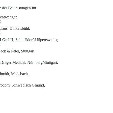
 der Bauleistungen für
euchtwangen,
,
olaus, Dinkelsbühl,
,
GmbH, Schnelldorf-Hilpertsweiler,
,
ck & Peter, Stuttgart
 Dräger Medical, Nürnberg/Stuttgart,
chmidt, Medebach,
Aerocom, Schwäbisch Gmünd,