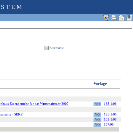
YSTEM
Vorlage
enhaus-Eigenbetriebe für das Wirtschaftsjahr 2007
185-1/06
gssatzung - SBKS)
125-1/06
181-1/06
187/06