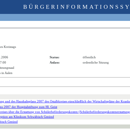
BÜRGERINFORMATIONSS
es Kreistags
2.2006
Status:
öffentlich
17:00
Anlass:
ordentliche Sitzung
itzungssaal
 in Aalen
ng und des Haushaltsplans 2007 des Ostalbkreises einschließlich der Wirtschaftspläne der Krank
ns 2007 der Hospitalstiftung zum Hl. Geist
reises über die Erstattung von Schülerbeförderungskosten (Schülerbeförderungskostenerstattun
zeption am Klinikum Schwäbisch Gmünd
äbisch Gmünd