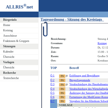
®
ALLRIS
net
Tagesordnung - Sitzung des Kreistags
Bürgerinfo
Home
Kreistag
Ausschüsse
Bezeichnung:
Sitzung d
Fraktionen & Gruppen
Gremium:
Kreistag
Sitzungen
Datum:
Di, 12.1
Kalender
Zeit:
15:00 - 
Raum:
Großer S
Übersicht
Ort:
Kreishaus
Vorlagen
Übersicht
TOP
Betreff
Recherche
Ö 1
Eröffnung und Begrüßung
Textrecherche
Ö 2
Bürgerfragestunde
Ö 3
Verabschiedung der Haushaltssatzu
Ö 4
Verabschiedung des Wirtschaftspla
Ö 5
Änderung der Satzung des Ostalbk
Ö 6
Fortsetzung der MediCenter-Kon
Ö 7
Vergaben für das Klinikum Schw
VORLAGE