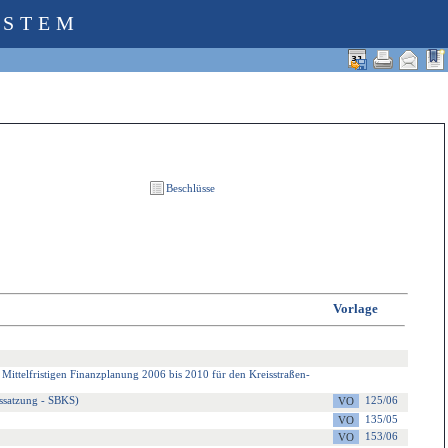
YSTEM
Vorlage
 Mittelfristigen Finanzplanung 2006 bis 2010 für den Kreisstraßen-
gssatzung - SBKS)
125/06
135/05
153/06