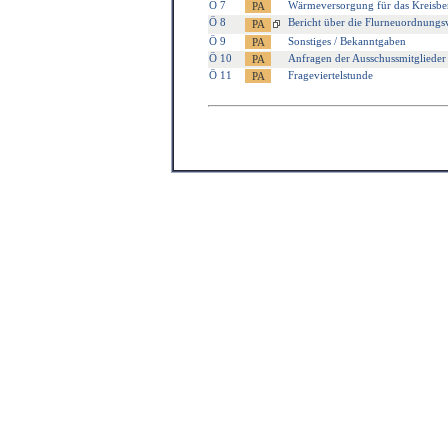
Ö 7
Wärmeversorgung für das Kreisb
Ö 8
Bericht über die Flurneuordnungsv
Ö 9
Sonstiges / Bekanntgaben
Ö 10
Anfragen der Ausschussmitglieder
Ö 11
Frageviertelstunde