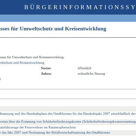
BÜRGERINFORMATIONSS
usses für Umweltschutz und Kreisentwicklung
usses für Umweltschutz und Kreisentwicklung
ltschutz und Kreisentwicklung
Status:
öffentlich
Anlass:
ordentliche Sitzung
l
tssatzung und des Haushaltsplans des Ostalbkreises für das Haushaltsjahr 2007 einschließlich der
reises über die Erstattung von Schülerbeförderungskosten (Schülerbeförderungskostenerstattun
nsatzfahrzeuge der Feuerwehren im Katastrophenschutz
r das Jahr 2007 und Neufassung der Abfallwirtschaftssatzung des Ostalbkreises