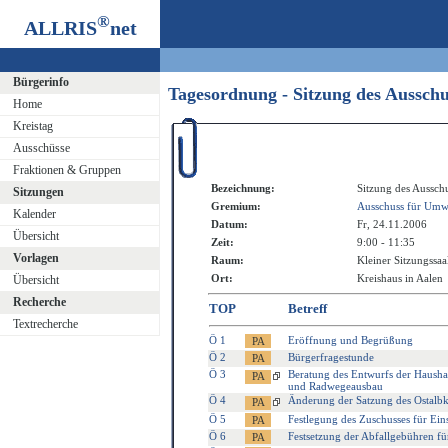
®
ALLRIS
net
Bürgerinfo
Tagesordnung - Sitzung des Aussch
Home
Kreistag
Ausschüsse
Fraktionen & Gruppen
Bezeichnung:
Sitzung des Aussch
Sitzungen
Gremium:
Ausschuss für Umwe
Kalender
Datum:
Fr, 24.11.2006
Übersicht
Zeit:
9:00 - 11:35
Vorlagen
Raum:
Kleiner Sitzungssaa
Ort:
Kreishaus in Aalen
Übersicht
Recherche
TOP
Betreff
Textrecherche
Ö 1
Eröffnung und Begrüßung
Ö 2
Bürgerfragestunde
Ö 3
Beratung des Entwurfs der Haushal
und Radwegeausbau
Ö 4
Änderung der Satzung des Ostalbk
Ö 5
Festlegung des Zuschusses für Ei
Ö 6
Festsetzung der Abfallgebühren fü