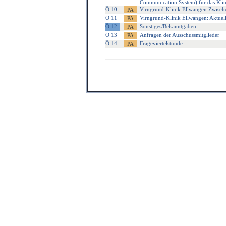
Communication System) für das Kl
Ö 10
Virngrund-Klinik Ellwangen Zwisch
Ö 11
Virngrund-Klinik Ellwangen: Aktue
Ö 12
Sonstiges/Bekanntgaben
Ö 13
Anfragen der Ausschussmitglieder
Ö 14
Frageviertelstunde