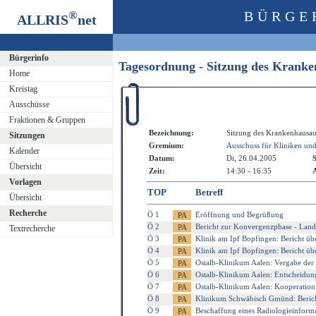
®
BÜRGE
ALLRIS
net
Bürgerinfo
Tagesordnung - Sitzung des Krank
Home
Kreistag
Ausschüsse
Fraktionen & Gruppen
Bezeichnung:
Sitzung des Krankenhausau
Sitzungen
Gremium:
Ausschuss für Kliniken un
Kalender
Datum:
Di, 26.04.2005
S
Übersicht
Zeit:
14:30 - 16:35
A
Vorlagen
TOP
Betreff
Übersicht
Recherche
Ö 1
Eröffnung und Begrüßung
Ö 2
Bericht zur Konvergenzphase - Lande
Textrecherche
Ö 3
Klinik am Ipf Bopfingen: Bericht üb
Ö 4
Klinik am Ipf Bopfingen: Bericht ü
Ö 5
Ostalb-Klinikum Aalen: Vergabe der 
Ö 6
Ostalb-Klinikum Aalen: Entscheidung
Ö 7
Ostalb-Klinikum Aalen: Kooperatio
Ö 8
Klinikum Schwäbisch Gmünd: Berich
Ö 9
Beschaffung eines Radiologieinforma