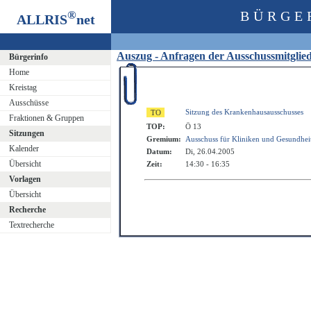
®
BÜRGE
ALLRIS
net
Auszug - Anfragen der Ausschussmitgli
Bürgerinfo
Home
Kreistag
Ausschüsse
Sitzung des Krankenhausausschusses
Fraktionen & Gruppen
TOP:
Ö 13
Sitzungen
Gremium:
Ausschuss für Kliniken und Gesundhei
Kalender
Datum:
Di, 26.04.2005
Übersicht
Zeit:
14:30 - 16:35
Vorlagen
Übersicht
Recherche
Textrecherche