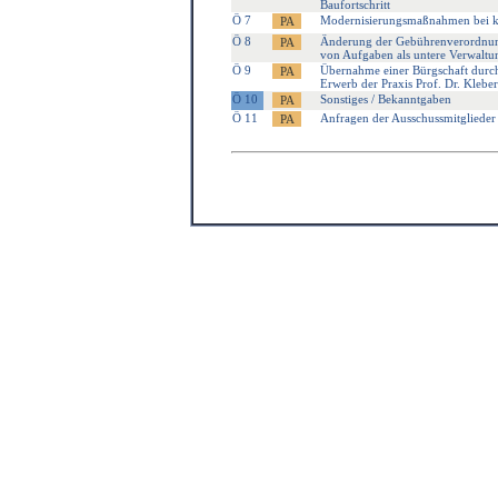
Baufortschritt
Ö 7
Modernisierungsmaßnahmen bei k
Ö 8
Änderung der Gebührenverordnung
von Aufgaben als untere Verwaltu
Ö 9
Übernahme einer Bürgschaft durc
Erwerb der Praxis Prof. Dr. Klebe
Ö 10
Sonstiges / Bekanntgaben
Ö 11
Anfragen der Ausschussmitglieder