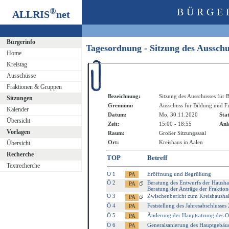
®
BÜRGE
ALLRIS
net
Bürgerinfo
Tagesordnung - Sitzung des Aussch
Home
Kreistag
Ausschüsse
Fraktionen & Gruppen
Bezeichnung:
Sitzung des Ausschusses für 
Sitzungen
Gremium:
Ausschuss für Bildung und F
Kalender
Datum:
Mo, 30.11.2020
Sta
Übersicht
Zeit:
15:00 - 18:55
Anl
Vorlagen
Raum:
Großer Sitzungssaal
Ort:
Kreishaus in Aalen
Übersicht
Recherche
TOP
Betreff
Textrecherche
Ö 1
Eröffnung und Begrüßung
Ö 2
Beratung des Entwurfs der Haushal
Beratung der Anträge der Fraktion
Ö 3
Zwischenbericht zum Kreishausha
Ö 4
Feststellung des Jahresabschlusses
Ö 5
Änderung der Hauptsatzung des Os
Ö 6
Generalsanierung des Hauptgebäu