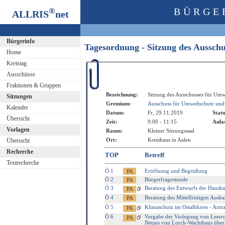
®
BÜRGE
ALLRIS
net
Bürgerinfo
Tagesordnung - Sitzung des Aussch
Home
Kreistag
Ausschüsse
Fraktionen & Gruppen
Bezeichnung:
Sitzung des Ausschusses für Umw
Sitzungen
Gremium:
Ausschuss für Umweltschutz und
Kalender
Datum:
Fr, 29.11.2019
Statu
Übersicht
Zeit:
9:00 - 11:15
Anlas
Vorlagen
Raum:
Kleiner Sitzungssaal
Ort:
Kreishaus in Aalen
Übersicht
Recherche
TOP
Betreff
Textrecherche
Ö 1
Eröffnung und Begrüßung
Ö 2
Bürgerfragestunde
Ö 3
Beratung des Entwurfs der Haushal
Ö 4
Beratung des Mittelfristigen Aus
Ö 5
Klimaschutz im Ostalbkreis - An
Ö 6
Vergabe der Verlegung von Leerroh
Netzes von Lorch-Wachthaus übe