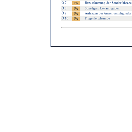
Ö 7
Bezuschussung der Sonderfahrzeug
Ö 8
Sonstiges / Bekanntgaben
Ö 9
Anfragen der Ausschussmitglieder
Ö 10
Frageviertelstunde