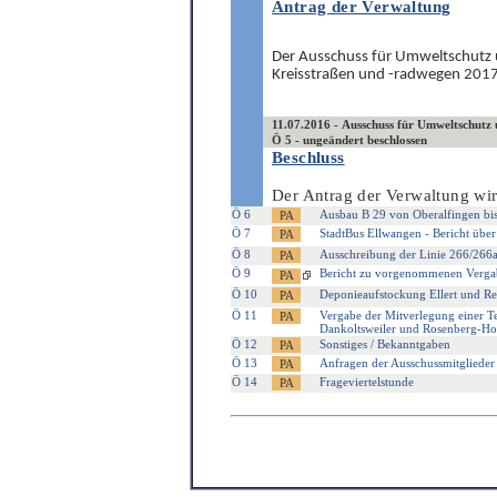
Antrag der Verwaltung
Der Ausschuss für Umweltschutz
Kreisstraßen und -radwegen 2017 
11.07.2016 - Ausschuss für Umweltschutz
Ö 5 - ungeändert beschlossen
Beschluss
Der Antrag der Verwaltung
wi
Ö 6
Ausbau B 29 von Oberalfingen bis
Ö 7
StadtBus Ellwangen - Bericht übe
Ö 8
Ausschreibung der Linie 266/266
Ö 9
Bericht zu vorgenommenen Verga
Ö 10
Deponieaufstockung Ellert und Reu
Ö 11
Vergabe der Mitverlegung einer Te
Dankoltsweiler und Rosenberg-H
Ö 12
Sonstiges / Bekanntgaben
Ö 13
Anfragen der Ausschussmitglieder
Ö 14
Frageviertelstunde