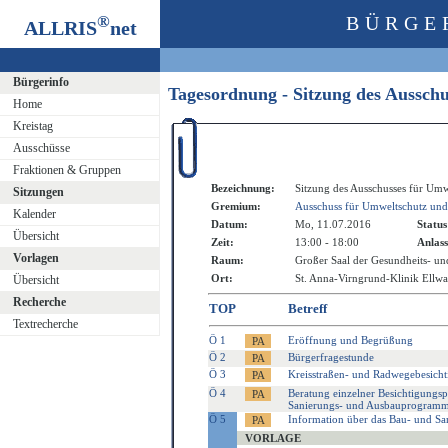
®
BÜRGE
ALLRIS
net
Bürgerinfo
Tagesordnung - Sitzung des Aussch
Home
Kreistag
Ausschüsse
Fraktionen & Gruppen
Bezeichnung:
Sitzung des Ausschusses für Umw
Sitzungen
Gremium:
Ausschuss für Umweltschutz und
Kalender
Datum:
Mo, 11.07.2016
Status
Übersicht
Zeit:
13:00 - 18:00
Anlass
Vorlagen
Raum:
Großer Saal der Gesundheits- u
Ort:
St. Anna-Virngrund-Klinik Ellw
Übersicht
Recherche
TOP
Betreff
Textrecherche
Ö 1
Eröffnung und Begrüßung
Ö 2
Bürgerfragestunde
Ö 3
Kreisstraßen- und Radwegebesicht
Ö 4
Beratung einzelner Besichtigungs
Sanierungs- und Ausbauprogram
Ö 5
Information über das Bau- und S
VORLAGE