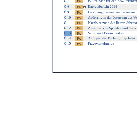
Ö 7
Baufreigabe für den Erweiterung
Ö 8
Energiebericht 2014
Ö 9
Bestellung weiterer stellvertreten
Ö 10
Änderung in der Besetzung des Ver
Ö 11
Nachbesetzung des Beirats Jobcent
Ö 12
Annahme von Spenden und Spons
Ö 13
Sonstiges / Bekanntgaben
Ö 14
Anfragen der Kreistagsmitglieder
Ö 15
Frageviertelstunde