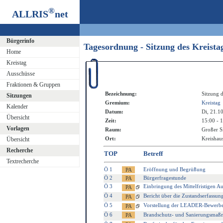
®
ALLRIS
net
Bürgerinfo
Tagesordnung - Sitzung des Kreist
Home
Kreistag
Ausschüsse
Fraktionen & Gruppen
Bezeichnung:
Sitzung d
Sitzungen
Gremium:
Kreistag
Kalender
Datum:
Di, 21.1
Übersicht
Zeit:
15:00 - 
Vorlagen
Raum:
Großer S
Ort:
Kreishaus
Übersicht
Recherche
TOP
Betreff
Textrecherche
Ö 1
Eröffnung und Begrüßung
Ö 2
Bürgerfragestunde
Ö 3
Einbringung des Mittelfristigen 
Ö 4
Bericht über die Zustandserfassun
Ö 5
Vorstellung der LEADER-Bewerbe
Ö 6
Brandschutz- und Sanierungsmaß