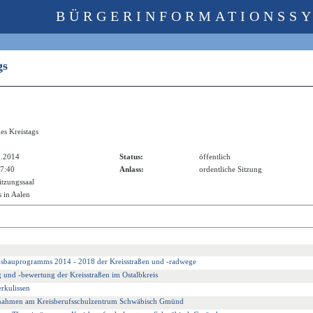
BÜRGERINFORMATIONSS
ags
es Kreistags
0.2014
Status:
öffentlich
17:40
Anlass:
ordentliche Sitzung
itzungssaal
 in Aalen
Ausbauprogramms 2014 - 2018 der Kreisstraßen und -radwege
g und -bewertung der Kreisstraßen im Ostalbkreis
rkulissen
nahmen am Kreisberufsschulzentrum Schwäbisch Gmünd