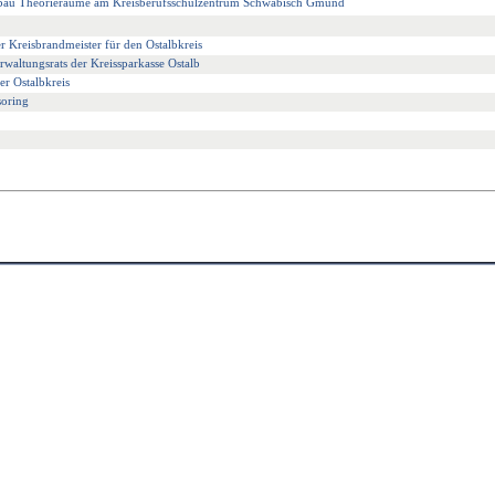
sbau Theorieräume am Kreisberufsschulzentrum Schwäbisch Gmünd
der Kreisbrandmeister für den Ostalbkreis
waltungsrats der Kreissparkasse Ostalb
er Ostalbkreis
oring