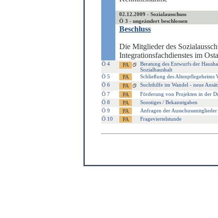
02.12.2009 - Sozialausschuss
Ö 3 - ungeändert beschlossen
Beschluss
Die Mitglieder des Sozialaussch
Integrationsfachdienstes im Osta
Ö 4
Beratung des Entwurfs der Haushal
Sozialhaushalt
Ö 5
Schließung des Altenpflegeheims
Ö 6
Suchthilfe im Wandel - neue Ansät
Ö 7
Förderung von Projekten in der Dr
Ö 8
Sonstiges / Bekanntgaben
Ö 9
Anfragen der Ausschussmitglieder
Ö 10
Frageviertelstunde