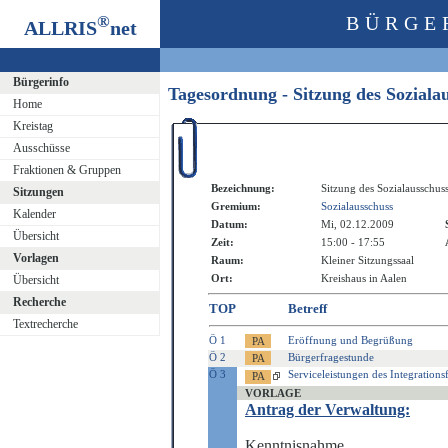
®
BÜRGE
ALLRIS
net
Bürgerinfo
Tagesordnung - Sitzung des Sozial
Home
Kreistag
Ausschüsse
Fraktionen & Gruppen
Bezeichnung:
Sitzung des Sozialausschus
Sitzungen
Gremium:
Sozialausschuss
Kalender
Datum:
Mi, 02.12.2009
Übersicht
Zeit:
15:00 - 17:55
Vorlagen
Raum:
Kleiner Sitzungssaal
Ort:
Kreishaus in Aalen
Übersicht
Recherche
TOP
Betreff
Textrecherche
Ö 1
Eröffnung und Begrüßung
Ö 2
Bürgerfragestunde
Ö 3
Serviceleistungen des Integrations
VORLAGE
Antrag der Verwaltung:
Kenntnisnahme