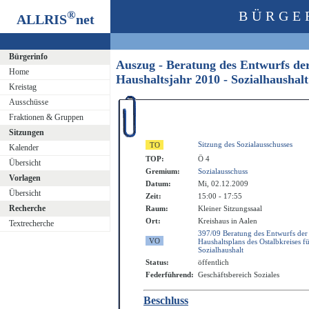
®
BÜRGE
ALLRIS
net
Bürgerinfo
Auszug - Beratung des Entwurfs der
Home
Haushaltsjahr 2010 - Sozialhausha
Kreistag
Ausschüsse
Fraktionen & Gruppen
Sitzungen
Sitzung des Sozialausschusses
Kalender
TOP:
Ö 4
Übersicht
Gremium:
Sozialausschuss
Vorlagen
Datum:
Mi, 02.12.2009
Übersicht
Zeit:
15:00 - 17:55
Recherche
Raum:
Kleiner Sitzungssaal
Ort:
Kreishaus in Aalen
Textrecherche
397/09 Beratung des Entwurfs der
Haushaltsplans des Ostalbkreises f
Sozialhaushalt
Status:
öffentlich
Federführend:
Geschäftsbereich Soziales
Beschluss