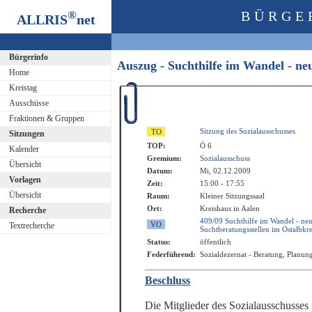
®
BÜRGE
ALLRIS
net
Bürgerinfo
Auszug - Suchthilfe im Wandel - ne
Home
Kreistag
Ausschüsse
Fraktionen & Gruppen
Sitzung des Sozialausschusses
Sitzungen
TOP:
Ö 6
Kalender
Gremium:
Sozialausschuss
Übersicht
Datum:
Mi, 02.12.2009
Vorlagen
Zeit:
15:00 - 17:55
Übersicht
Raum:
Kleiner Sitzungssaal
Ort:
Kreishaus in Aalen
Recherche
409/09 Suchthilfe im Wandel - neu
Textrecherche
Suchtberatungsstellen im Ostalbkre
Status:
öffentlich
Federführend:
Sozialdezernat - Beratung, Planun
Beschluss
Die Mitglieder des Sozialausschusses