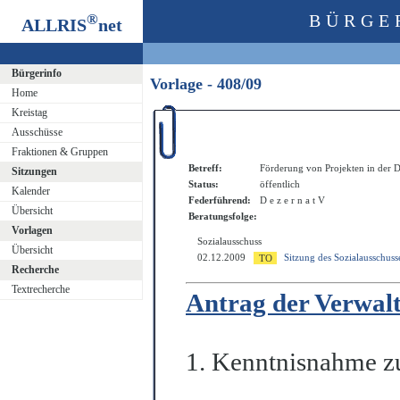
®
BÜRGE
ALLRIS
net
Bürgerinfo
Vorlage - 408/09
Home
Kreistag
Ausschüsse
Fraktionen & Gruppen
Betreff:
Förderung von Projekten in der D
Sitzungen
Status:
öffentlich
Kalender
Federführend:
D e z e r n a t V
Übersicht
Beratungsfolge:
Vorlagen
Sozialausschuss
Übersicht
02.12.2009
Sitzung des Sozialausschuss
Recherche
Textrecherche
Antrag der Verwal
1. Kenntnisnahme zu 