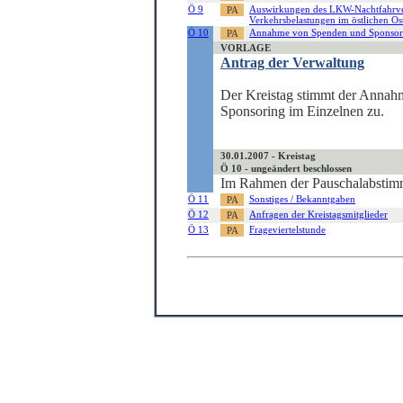
Ö 9
Auswirkungen des LKW-Nachtfahrver
Verkehrsbelastungen im östlichen Ost
Ö 10
Annahme von Spenden und Sponsor
VORLAGE
Antrag der Verwaltung
Der Kreistag stimmt der Annah
Sponsoring im Einzelnen zu.
30.01.2007 - Kreistag
Ö 10 - ungeändert beschlossen
Im Rahmen der Pauschalabstimm
Ö 11
Sonstiges / Bekanntgaben
Ö 12
Anfragen der Kreistagsmitglieder
Ö 13
Frageviertelstunde