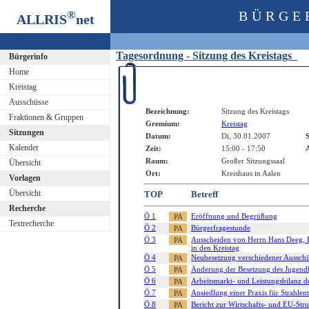
®
BÜRGE
ALLRIS
net
Tagesordnung - Sitzung des Kreistags
Bürgerinfo
Home
Kreistag
Ausschüsse
Bezeichnung:
Sitzung des Kreistags
Fraktionen & Gruppen
Gremium:
Kreistag
Sitzungen
Datum:
Di, 30.01.2007
S
Kalender
Zeit:
15:00 - 17:50
A
Raum:
Großer Sitzungssaal
Übersicht
Ort:
Kreishaus in Aalen
Vorlagen
Übersicht
TOP
Betreff
Recherche
Ö 1
Eröffnung und Begrüßung
Textrecherche
Ö 2
Bürgerfragestunde
Ö 3
Ausscheiden von Herrn Hans Deeg, H
in den Kreistag
Ö 4
Neubesetzung verschiedener Aussch
Ö 5
Änderung der Besetzung des Jugendhi
Ö 6
Arbeitsmarkt- und Leistungsbilanz 
Ö 7
Ansiedlung einer Praxis für Strahle
Ö 8
Bericht zur Wirtschafts- und EU-Str