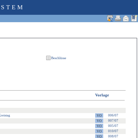
YSTEM
Vorlage
reistag
006/07
007/07
005/07
010/07
008/07