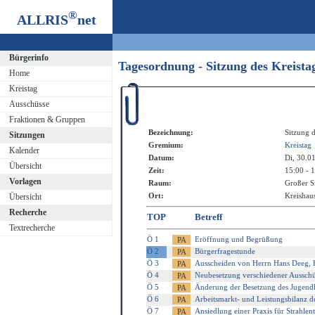
®
ALLRIS
net
Bürgerinfo
Tagesordnung - Sitzung des Kreist
Home
Kreistag
Ausschüsse
Fraktionen & Gruppen
Bezeichnung:
Sitzung d
Sitzungen
Gremium:
Kreistag
Kalender
Datum:
Di, 30.0
Übersicht
Zeit:
15:00 - 
Vorlagen
Raum:
Großer S
Ort:
Kreishaus
Übersicht
Recherche
TOP
Betreff
Textrecherche
Ö 1
Eröffnung und Begrüßung
Ö 2
Bürgerfragestunde
Ö 3
Ausscheiden von Herrn Hans Deeg, H
Ö 4
Neubesetzung verschiedener Aussch
Ö 5
Änderung der Besetzung des Jugendhi
Ö 6
Arbeitsmarkt- und Leistungsbilanz 
Ö 7
Ansiedlung einer Praxis für Strahle