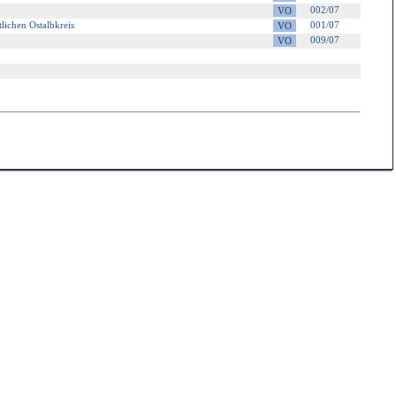
002/07
ichen Ostalbkreis
001/07
009/07