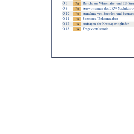
Ö 8
Bericht zur Wirtschafts- und EU-Str
Ö 9
Auswirkungen des LKW-Nachtfahrverb
Ö 10
Annahme von Spenden und Sponsor
Ö 11
Sonstiges / Bekanntgaben
Ö 12
Anfragen der Kreistagsmitglieder
Ö 13
Frageviertelstunde