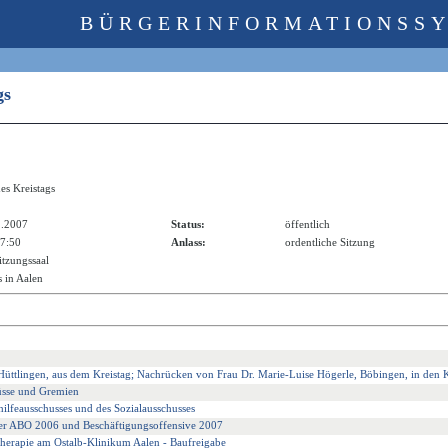
BÜRGERINFORMATIONSS
ags
es Kreistags
1.2007
Status:
öffentlich
17:50
Anlass:
ordentliche Sitzung
itzungssaal
 in Aalen
üttlingen, aus dem Kreistag; Nachrücken von Frau Dr. Marie-Luise Högerle, Böbingen, in den K
üsse und Gremien
lfeausschusses und des Sozialausschusses
der ABO 2006 und Beschäftigungsoffensive 2007
ntherapie am Ostalb-Klinikum Aalen - Baufreigabe