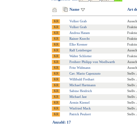
Name
Art d
Volker Grab
Aussch
Volker Grab
Frakti
Andrea Hatam
Frakti
Rainer Knecht
Frakti
Elke Kremer
Frakti
Ralf Leinberger
Aussch
Walter Schlotter
Frakti
Freiherr Philipp von Woellwarth
Aussch
Fritz Widmann
Aussch
Cav. Mario Capezzuto
Stellv
Willibald Freihart
Stellv
Michael Hartmann
Stellv
Sabine Heidrich
Stellv
Michael Jast
Stellv
Armin Kiemel
Stellv
Winfried Mack
Stellv
Patrick Peukert
Stellv
Anzahl: 17