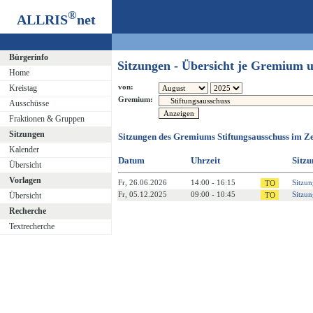
®
ALLRIS
net
Bürgerinfo
Sitzungen - Übersicht je Gremium
Home
von:
Kreistag
Gremium:
Ausschüsse
Fraktionen & Gruppen
Sitzungen
Sitzungen des Gremiums Stiftungsausschuss im Z
Kalender
Datum
Uhrzeit
Sitzu
Übersicht
Vorlagen
Fr, 26.06.2026
14:00 - 16:15
Sitzun
Fr, 05.12.2025
09:00 - 10:45
Sitzun
Übersicht
Recherche
Textrecherche