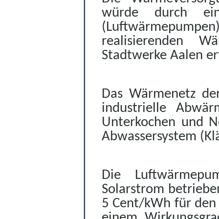
würde durch ein
(Luftwärmepumpe
realisierenden W
Stadtwerke Aalen er
Das Wärmenetz der
industrielle Abwä
Unterkochen und N
Abwassersystem (Klä
Die Luftwärmep
Solarstrom betriebe
5 Cent/kWh für den 
einem Wirkungsgra