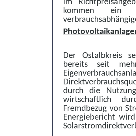
im Richtpreisange
kommen ein jä
verbrauchsabhängig
Photovoltaikanlage
Der Ostalbkreis s
bereits seit meh
Eigenverbrauc
Direktverbrauchsqu
durch die Nutzung
wirtschaftlich d
Fremdbezug von Str
Energiebericht wir
Solarstromdirektver