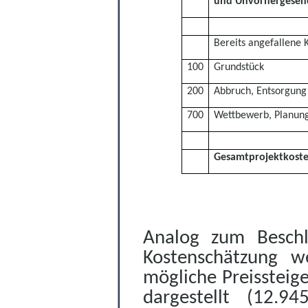
und Unvorhe
rge
seh
Bereits angefallene 
100
Grundstück
200
Abbruch, Entsorgung
700
Wettbewerb, Planun
Gesamtprojektkost
Analog zum Beschl
Kostenschätzung 
mögliche Preissteig
dargestellt (12.9