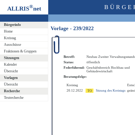
®
BÜRGE
ALLRIS
net
Bürgerinfo
Vorlage - 239/2022
Home
Kreistag
Ausschüsse
Fraktionen & Gruppen
Betreff:
Neubau Zweiter Verwaltungsstandor
Sitzungen
Status:
öffentlich
Kalender
Federführend:
Geschäftsbereich Hochbau und
Übersicht
Gebäudewirtschaft
Beratungsfolge:
Vorlagen
Übersicht
Kreistag
Ents
20.12.2022
Sitzung des Kreistags
geänd
Recherche
Textrecherche