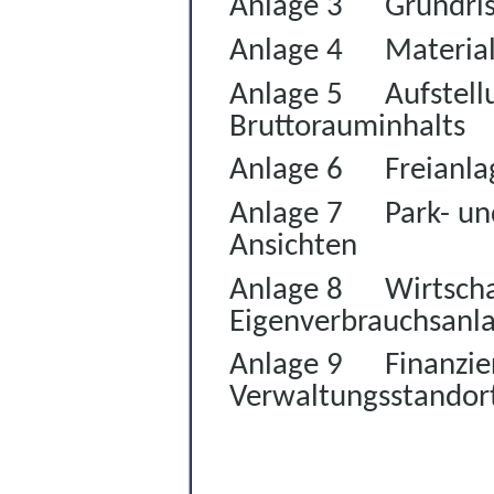
Anlage 3
Grundris
Anlage 4
Materia
Anlage 5
Aufstell
Bruttorauminhalts
Anlage 6
Freianl
Anlage 7
Park- un
Ansichten
Anlage 8
Wirtscha
Eigenverbrauchsanl
Anlage 9
Finanzi
Verwaltungsstandort