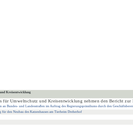
 und Kreisentwicklung
s fü
r Umweltschutz und Kreisentwicklung nehmen
den Bericht
zur 
n Bundes- und Landesstraßen im Auftrag des Regierungspräsidiums durch den Geschäftsberei
ng für den Neubau des Katzenhauses am Tierheim Dreherhof