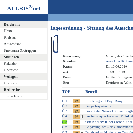
®
ALLRIS
net
Bürgerinfo
Tagesordnung - Sitzung des Aussch
Home
Kreistag
Ausschüsse
Fraktionen & Gruppen
Bezeichnung:
Sitzung des Aussch
Sitzungen
Gremium:
Ausschuss für Umwe
Kalender
Datum:
Di, 16.06.2020
Übersicht
Zeit:
15:00 - 18:10
Vorlagen
Raum:
Großer Sitzungssaa
Ort:
Kreishaus in Aalen
Übersicht
Recherche
TOP
Betreff
Textrecherche
Ö 1
Eröffnung und Begrüßung
Ö 2
Bürgerfragestunde
Ö 3
Bericht der Naturschutzbeauftragt
Ö 4
Positionspapier für einen Mobilit
Ö 5
Ostalb-ÖPNV in der Corona-Krise 
Ö 6
Anpassung der ÖPNV-Höchsttarifsa
Ö 7
Breitbanderschließung im Ostalbkre