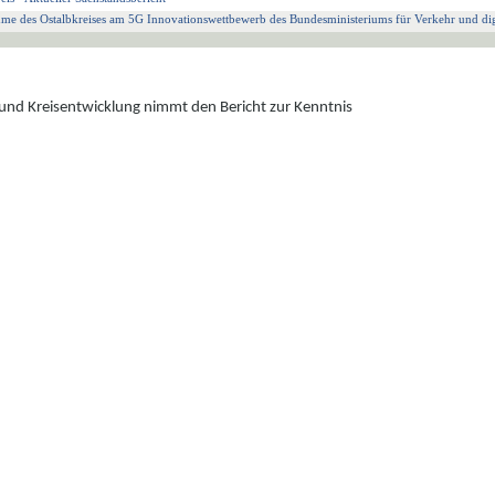
hme des Ostalbkreises am 5G Innovationswettbewerb des Bundesministeriums für Verkehr und digi
 und Kreisentwicklung nimmt den
Bericht
zur Kenntnis