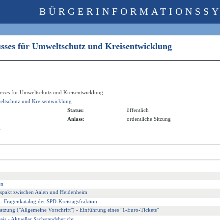
BÜRGERINFORMATIONSS
usses für Umweltschutz und Kreisentwicklung
usses für Umweltschutz und Kreisentwicklung
ltschutz und Kreisentwicklung
Status:
öffentlich
Anlass:
ordentliche Sitzung
l
en
ätspakt zwischen Aalen und Heidenheim
- Fragenkatalog der SPD-Kreistagsfraktion
tzung ("Allgemeine Vorschrift") - Einführung eines "1-Euro-Tickets"
is - Aktueller Sachstandsbericht