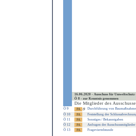
16.06.2020 - Ausschuss für Umweltschutz
Ö 8 - zur Kenntnis genommen
Die Mitglieder des Ausschusse
Ö 9
Durchführung von Baumaßnahmen a
Ö 10
Feststellung der Schlussabrechnu
Ö 11
Sonstiges / Bekanntgaben
Ö 12
Anfragen der Ausschussmitglieder
Ö 13
Frageviertelstunde