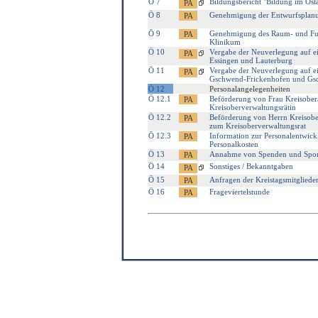
Ö 7
Bildungsbericht "Bildung im Ost
Ö 8
Genehmigung der Entwurfsplanun
Ö 9
Genehmigung des Raum- und Funk
Klinikum
Ö 10
Vergabe der Neuverlegung auf ei
Essingen und Lauterburg
Ö 11
Vergabe der Neuverlegung auf ei
Gschwend-Frickenhofen und Gs
Ö 12
Personalangelegenheiten
Ö 12.1
Beförderung von Frau Kreisobera
Kreisoberverwaltungsrätin
Ö 12.2
Beförderung von Herrn Kreisober
zum Kreisoberverwaltungsrat
Ö 12.3
Information zur Personalentwick
Personalkosten
Ö 13
Annahme von Spenden und Spo
Ö 14
Sonstiges / Bekanntgaben
Ö 15
Anfragen der Kreistagsmitgliede
Ö 16
Frageviertelstunde