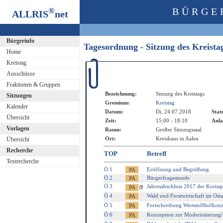
®
BÜRGE
ALLRIS
net
Bürgerinfo
Tagesordnung - Sitzung des Kreist
Home
Kreistag
Ausschüsse
Fraktionen & Gruppen
Bezeichnung:
Sitzung des Kreistags
Sitzungen
Gremium:
Kreistag
Kalender
Datum:
Di, 24.07.2018
Stat
Übersicht
Zeit:
15:00 - 18:10
Anla
Vorlagen
Raum:
Großer Sitzungssaal
Ort:
Kreishaus in Aalen
Übersicht
Recherche
TOP
Betreff
Textrecherche
Ö 1
Eröffnung und Begrüßung
Ö 2
Bürgerfragestunde
Ö 3
Jahresabschluss 2017 der Kreissp
Ö 4
Wald und Forstwirtschaft im Ost
Ö 5
Fortschreibung Wertstoffhofkon
Ö 6
Konzeption zur Modernisierung/