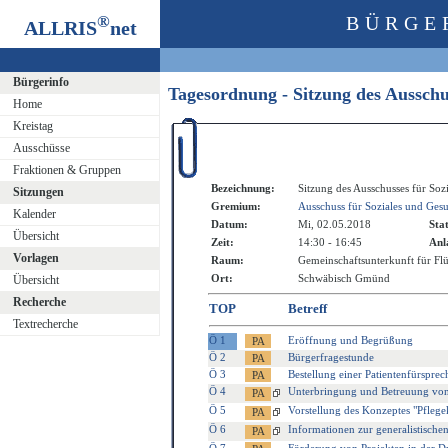
®
BÜRGE
ALLRIS
net
Bürgerinfo
Tagesordnung - Sitzung des Aussch
Home
Kreistag
Ausschüsse
Fraktionen & Gruppen
Bezeichnung:
Sitzung des Ausschusses für Soz
Sitzungen
Gremium:
Ausschuss für Soziales und Ges
Kalender
Datum:
Mi, 02.05.2018
Sta
Übersicht
Zeit:
14:30 - 16:45
Anl
Vorlagen
Raum:
Gemeinschaftsunterkunft für F
Ort:
Schwäbisch Gmünd
Übersicht
Recherche
TOP
Betreff
Textrecherche
Ö 1
Eröffnung und Begrüßung
Ö 2
Bürgerfragestunde
Ö 3
Bestellung einer Patientenfürspre
Ö 4
Unterbringung und Betreuung von F
Ö 5
Vorstellung des Konzeptes "Pfleg
Ö 6
Informationen zur generalistische