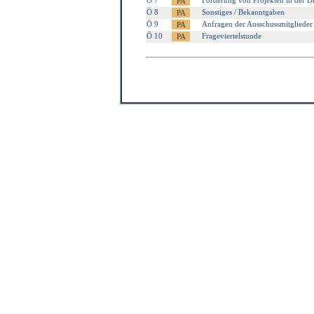
Ö 7
Förderung von Projekten in der Dr
Ö 8
Sonstiges / Bekanntgaben
Ö 9
Anfragen der Ausschussmitglieder
Ö 10
Frageviertelstunde