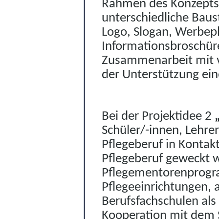
Ra
h
men des Konzepts 
unterschiedliche Baus
Logo, Slogan, Werbep
Informat
onsbroschüre
Zusammenarbeit mit v
der Unterstützung ei
Bei der Projektidee 2
Schüler/-innen, Lehrer
Pflegeberuf in Kontak
Pflegeberuf geweckt 
Pflegementorenprogra
Pflegeeinrichtungen,
Beruf
s
fachschulen als
Kooperation mit dem 