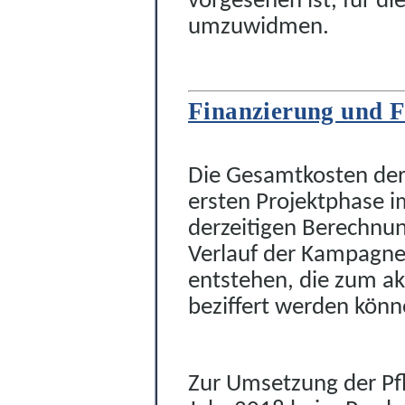
vorgesehen ist
, für di
umzuwidmen.
Finanzierung und F
Die Gesamtkosten der
ersten Projektphase i
derzeitigen Berechnu
Verlauf der Kampagne
entst
e
hen, die zum ak
beziffert werden kö
n
n
Zur Umsetzung der Pf