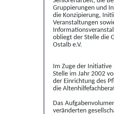
Seniorenarbeit, die B
Gruppierungen und Ini
die Konzipi
e
rung, Ini
Veranstaltungen sowi
Informationsveranstal
obliegt der Stelle die
Ostalb e.V.
Im Zuge der Initiativ
Stelle im Jahr 2002 vo
der Einrichtung des P
die Altenhilfefachbera
Das Aufgabenvolumen h
veränderten gesellsc