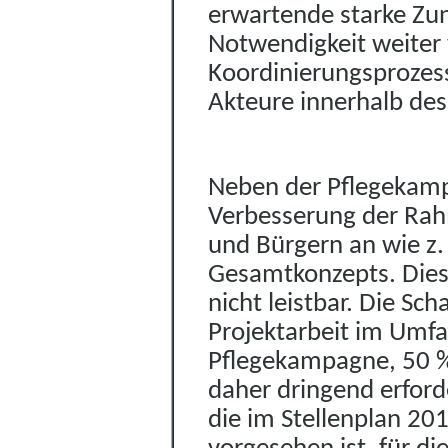
erwartende starke Zu
Notwendigkeit weiter 
Koordinierungspr
o
zes
Akteure innerhalb des
Neben der Pflegekampa
Verbesserung der Ra
h
und Bürgern an wie z.
Gesamtkonzepts. Dies 
nicht leistbar. Die Sc
Projektarbeit im U
m
f
Pflegekampagne, 50 %
daher dringend erforde
die im Stellenplan 20