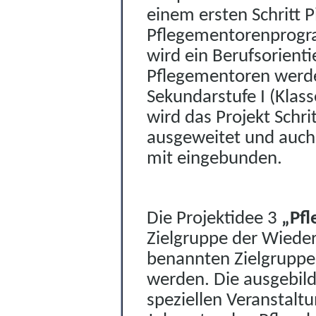
einem ersten Schritt 
Pflegementorenprogra
wird ein Berufsor
i
enti
Pflegementoren werde
Sekundarstufe I (Klas
wird das Pr
o
jekt Schri
ausgeweitet und auch d
mit eingebunden.
Die Projektidee 3
„Pf
Zielgruppe der Wieder
benannten Zielgruppe 
werden. Die ausgebild
speziellen Vera
n
stalt