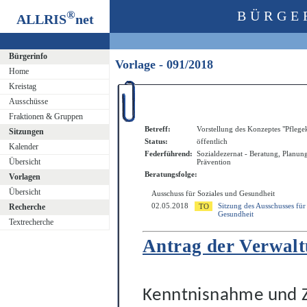
®
BÜRGE
ALLRIS
net
Bürgerinfo
Vorlage - 091/2018
Home
Kreistag
Ausschüsse
Fraktionen & Gruppen
Betreff:
Vorstellung des Konzeptes "Pfleg
Sitzungen
Status:
öffentlich
Kalender
Federführend:
Sozialdezernat - Beratung, Planun
Übersicht
Prävention
Beratungsfolge:
Vorlagen
Übersicht
Ausschuss für Soziales und Gesundheit
02.05.2018
Sitzung des Ausschusses für
Recherche
Gesundheit
Textrecherche
Antrag der Verwal
Kenntnisnahme und Z