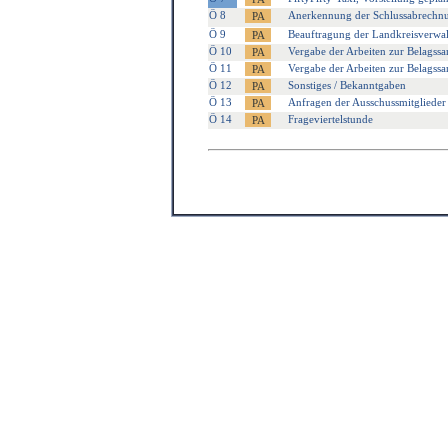
Ö 8
Anerkennung der Schlussabrech
Ö 9
Beauftragung der Landkreisverwal
Ö 10
Vergabe der Arbeiten zur Belagss
Ö 11
Vergabe der Arbeiten zur Belagss
Ö 12
Sonstiges / Bekanntgaben
Ö 13
Anfragen der Ausschussmitglieder
Ö 14
Frageviertelstunde