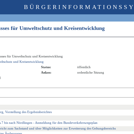
BÜRGERINFORMATIONSS
usses für Umweltschutz und Kreisentwicklung
usses für Umweltschutz und Kreisentwicklung
ltschutz und Kreisentwicklung
Status:
öffentlich
Anlass:
ordentliche Sitzung
l
g, Vorstellung des Ergebnisberichtes
 A 7 bis nach Nördlingen - Anmeldung für den Bundeverkehrswegeplan
ericht zum Sachstand und über Möglichkeiten zur Erweiterung des Geltungsbereichs
anter Änderungen