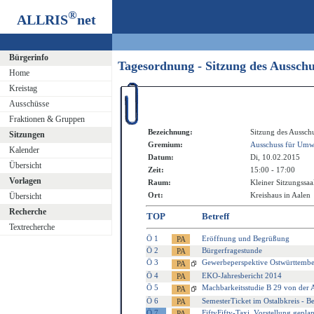
®
ALLRIS
net
Bürgerinfo
Tagesordnung - Sitzung des Aussch
Home
Kreistag
Ausschüsse
Fraktionen & Gruppen
Bezeichnung:
Sitzung des Aussch
Sitzungen
Gremium:
Ausschuss für Umwe
Kalender
Datum:
Di, 10.02.2015
Übersicht
Zeit:
15:00 - 17:00
Vorlagen
Raum:
Kleiner Sitzungssaa
Ort:
Kreishaus in Aalen
Übersicht
Recherche
TOP
Betreff
Textrecherche
Ö 1
Eröffnung und Begrüßung
Ö 2
Bürgerfragestunde
Ö 3
Gewerbeperspektive Ostwürttember
Ö 4
EKO-Jahresbericht 2014
Ö 5
Machbarkeitsstudie B 29 von der
Ö 6
SemesterTicket im Ostalbkreis - B
Ö 7
FiftyFifty-Taxi, Vorstellung gepl