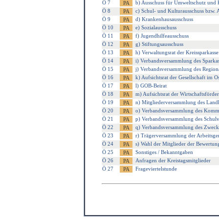
Ö 7
b) Ausschuss für Umweltschutz und 
Ö 8
c) Schul- und Kulturausschuss bzw. 
Ö 9
d) Krankenhausausschuss
Ö 10
e) Sozialausschuss
Ö 11
f) Jugendhilfeausschuss
Ö 12
g) Stiftungsausschuss
Ö 13
h) Verwaltungsrat der Kreissparkasse
Ö 14
i) Verbandsversammlung des Spark
Ö 15
j) Verbandsversammlung des Region
Ö 16
k) Aufsichtsrat der Gesellschaft im
Ö 17
l) GOB-Beirat
Ö 18
m) Aufsichtsrat der Wirtschaftsför
Ö 19
n) Mitgliederversammlung des Land
Ö 20
o) Verbandsversammlung des Kommu
Ö 21
p) Verbandsversammlung des Schul
Ö 22
q) Verbandsversammlung des Zweck
Ö 23
r) Trägerversammlung der Arbeitsge
Ö 24
s) Wahl der Mitglieder der Bewertu
Ö 25
Sonstiges / Bekanntgaben
Ö 26
Anfragen der Kreistagsmitglieder
Ö 27
Frageviertelstunde