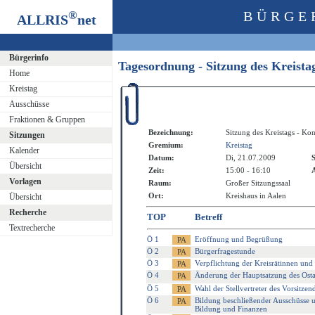
®
BÜRGE
ALLRIS
net
Bürgerinfo
Tagesordnung - Sitzung des Kreista
Home
Kreistag
Ausschüsse
Fraktionen & Gruppen
Bezeichnung:
Sitzung des Kreistags - Kon
Sitzungen
Gremium:
Kreistag
Kalender
Datum:
Di, 21.07.2009
S
Übersicht
Zeit:
15:00 - 16:10
A
Vorlagen
Raum:
Großer Sitzungssaal
Ort:
Kreishaus in Aalen
Übersicht
Recherche
TOP
Betreff
Textrecherche
Ö 1
Eröffnung und Begrüßung
Ö 2
Bürgerfragestunde
Ö 3
Verpflichtung der Kreisrätinnen und 
Ö 4
Änderung der Hauptsatzung des Osta
Ö 5
Wahl der Stellvertreter des Vorsitzen
Ö 6
Bildung beschließender Ausschüsse u
Bildung und Finanzen