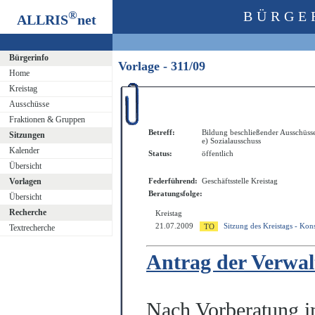
®
BÜRGE
ALLRIS
net
Bürgerinfo
Vorlage - 311/09
Home
Kreistag
Ausschüsse
Fraktionen & Gruppen
Betreff:
Bildung beschließender Ausschüss
Sitzungen
e) Sozialausschuss
Kalender
Status:
öffentlich
Übersicht
Vorlagen
Federführend:
Geschäftsstelle Kreistag
Beratungsfolge:
Übersicht
Recherche
Kreistag
21.07.2009
Sitzung des Kreistags - Kon
Textrecherche
Antrag der Verwal
Nach Vorberatung im