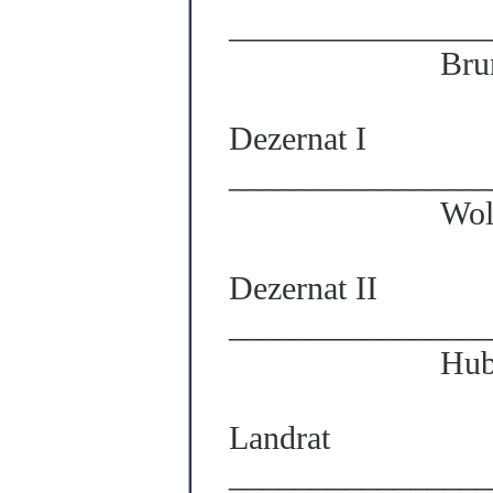
________________
Bru
Dezernat I
________________
Wol
Dezernat II
________________
Hub
Landrat
________________