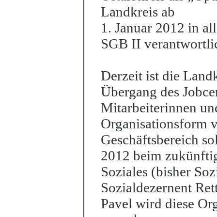
Landkreis ab
1. Januar 2012 in al
SGB II verantwortli
Derzeit ist die Land
Übergang des Jobcen
Mitarbeiterinnen und
Organisation
s
form v
Geschäftsbereich sol
2012 beim zukünftig
Soziales (bisher Soz
Sozialdezernent Ret
Pavel wird diese Or