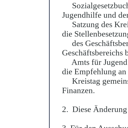
Sozialgeset
z
buc
Jugendhilfe und de
Satzung des Kre
die Stellenbesetzu
des Geschäftsb
e
Geschäftsbereichs 
Amts für Jugend u
die Empfehlung an
Kreistag gemei
n
Finanzen.
2. Diese Änderung t