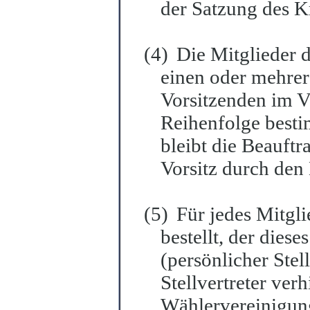
der Satzung des Kr
(4)
Die Mitglieder 
einen oder mehrere
Vorsitzenden im Ve
Reihenfolge best
bleibt die Beauft
Vorsitz durch den
(5)
Für jedes Mitgli
bestellt, der diese
(persönlicher Stell
Stellve
r
treter verh
Wählervereinigung