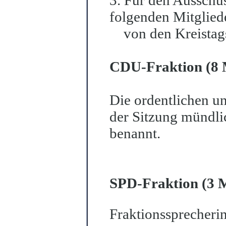
3. Für den Ausschu
folgenden Mitglied
von den Kreistags
CDU-Fraktion (8 M
Die ordentlichen un
der Sitzung mündli
b
e
nannt.
SPD-Fraktion (3 M
Fraktionssprecherin