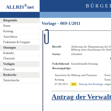
®
BÜRGE
ALLRIS
net
Bürgerinfo
Vorlage - 069-1/2011
Home
Kreistag
Ausschüsse
Fraktionen & Gruppen
Betreff:
Änderung der Hauptsatzung des Os
Sitzungen
Bildung eines Ausschusses für Arb
Kalender
Status:
öffentlich
Übersicht
Vorlagen
Federführend:
Geschäftsstelle Kreistag
Beratungsfolge:
Übersicht
Recherche
Ausschuss für Bildung und Finanzen
Ents
Kreistag
Ents
Textrecherche
07.06.2011
Sitzung des Kreistags
ungeä
Antrag der Verwal