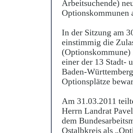
A
r
beitsuchende) neu
Optionskommunen au
In der Sitzung am 3
einstimmig die Zul
(Optionskommune) z
einer der 13 Stadt- 
Baden-Württemberg
Optionsplätze bewa
Am 31.03.2011 teilt
Herrn Landrat Pave
dem Bundesarbeitsm
Ostalbkreis als „O