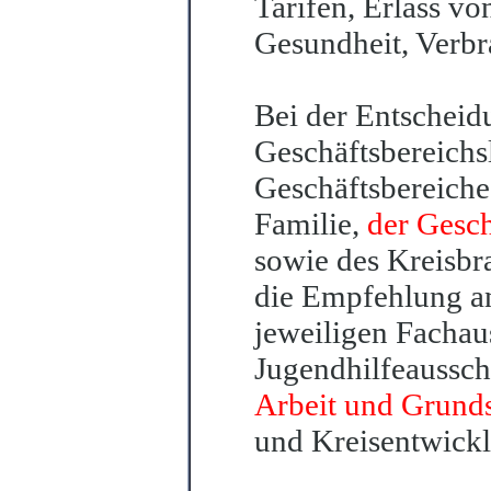
Tarifen, Erlass v
Gesun
d
heit, Verb
Bei
der Entscheid
Geschäftsbereichsl
Geschäftsbereiche
Familie,
der Gesch
sowie des Kreisbr
die Empfehlung a
j
e
weiligen Fachau
Jugendhilfeaussch
Arbeit und Grund
und Kreisentwickl