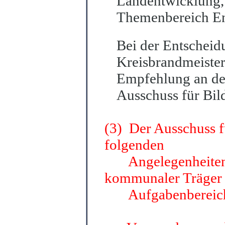
Landentwicklung,
Themenbereich En
Bei der Entscheid
Kreisbrandmeister
Empfehlung an de
Au
s
schuss für Bi
(3) Der Ausschuss f
folgenden
Angelegenheiten de
kommunaler Träger
Aufgabenbereich 