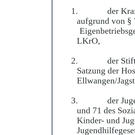
1.
der Kra
aufgrund von §
Eigenbetriebsges
LKrO,
2.
der Sti
Sa
t
zung der Hosp
Ellwa
n
gen/Jagst
3.
der Jug
und 71 des Sozi
Kinder- und Juge
J
u
gendhilfeges