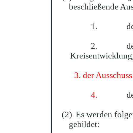
beschließende Aus
1.
d
2.
d
Kreisentwic
k
lung
3. der Ausschuss f
4.
d
(2)
Es werden folge
gebildet: