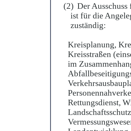
(2)
Der Ausschuss 
ist für die Angel
zustä
n
dig:
Kreisplanung, Kre
Kreisstraßen (ein
im Zusammenhang 
Abfallbese
i
tigung
Verkehrsausbaupl
Personennahve
r
ke
Rettungsdienst, W
Landschaftsschutz
Vermessungswesen