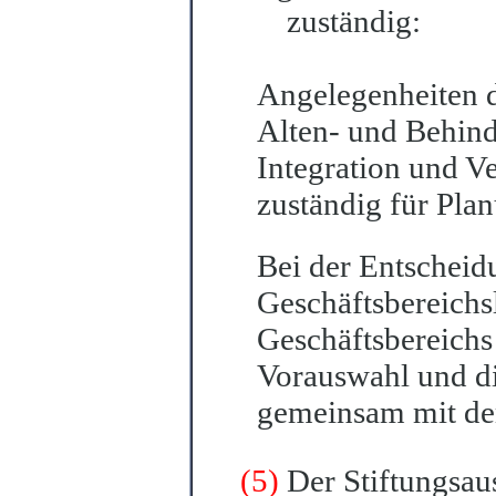
zustä
n
dig:
Angelegenheiten d
Alten- und Behin
Integration und V
zuständig für Pla
Bei der Entscheid
Geschäftsbereichsl
Geschäftsbereichs 
Vo
r
auswahl und d
gemeinsam mit de
(5)
Der Stiftungsau