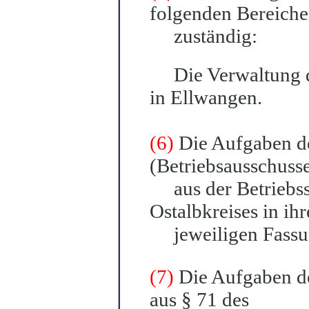
folgenden Bereich
z
u
ständig:
Die Verwaltung der
in Ellwa
n
gen.
(6)
Die Aufgaben d
(B
e
triebsausschuss
aus der Betriebss
Ostalbkreises in ihr
jeweiligen Fa
s
su
(7)
Die Aufgaben de
aus §
71 des