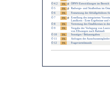
Ö 4.2
ÖPNV-Entwicklungen im Bereich 
Ö 5
Radwege- und Straßenbau im Osta
Ö 6
Festsetzung der Abfallgebühren fü
Ö 7
Erstellung des integrierten Vorre
Landkreis - Erste Ergebnisse und
Ö 8
Vertretung des Ostalbkreises in d
Ö 9
Vergabe der Verlegung von Leerroh
von Ellwangen nach Rattstadt
Ö 10
Sonstiges / Bekanntgaben
Ö 11
Anfragen der Ausschussmitglieder
Ö 12
Frageviertelstunde