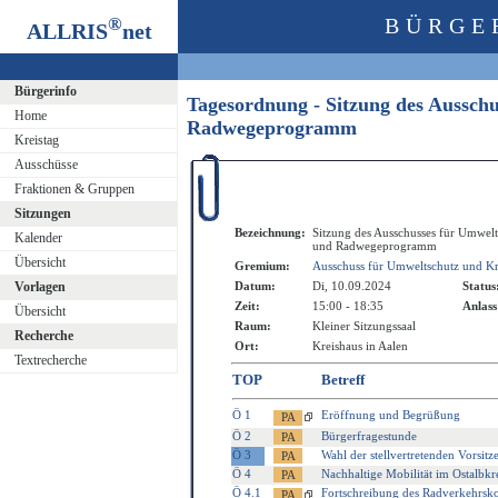
®
BÜRGE
ALLRIS
net
Bürgerinfo
Tagesordnung - Sitzung des Aussch
Home
Radwegeprogramm
Kreistag
Ausschüsse
Fraktionen & Gruppen
Sitzungen
Bezeichnung:
Sitzung des Ausschusses für Umwelt
Kalender
und Radwegeprogramm
Übersicht
Gremium:
Ausschuss für Umweltschutz und Kr
Vorlagen
Datum:
Di, 10.09.2024
Status
Zeit:
15:00 - 18:35
Anlass
Übersicht
Raum:
Kleiner Sitzungssaal
Recherche
Ort:
Kreishaus in Aalen
Textrecherche
TOP
Betreff
Ö 1
Eröffnung und Begrüßung
Ö 2
Bürgerfragestunde
Ö 3
Wahl der stellvertretenden Vorsi
Ö 4
Nachhaltige Mobilität im Ostalbkr
Ö 4.1
Fortschreibung des Radverkehrskon