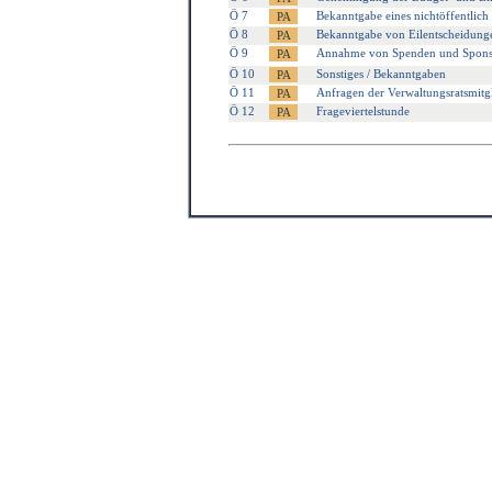
Ö 7
Bekanntgabe eines nichtöffentlich 
Ö 8
Bekanntgabe von Eilentscheidung
Ö 9
Annahme von Spenden und Sponso
Ö 10
Sonstiges / Bekanntgaben
Ö 11
Anfragen der Verwaltungsratsmitg
Ö 12
Frageviertelstunde