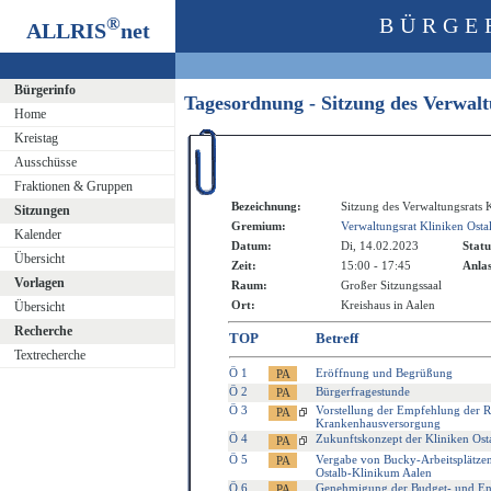
®
BÜRGE
ALLRIS
net
Bürgerinfo
Tagesordnung - Sitzung des Verwal
Home
Kreistag
Ausschüsse
Fraktionen & Gruppen
Bezeichnung:
Sitzung des Verwaltungsrats
Sitzungen
Gremium:
Verwaltungsrat Kliniken Ost
Kalender
Datum:
Di, 14.02.2023
Statu
Übersicht
Zeit:
15:00 - 17:45
Anlas
Vorlagen
Raum:
Großer Sitzungssaal
Ort:
Kreishaus in Aalen
Übersicht
Recherche
TOP
Betreff
Textrecherche
Ö 1
Eröffnung und Begrüßung
Ö 2
Bürgerfragestunde
Ö 3
Vorstellung der Empfehlung der 
Krankenhausversorgung
Ö 4
Zukunftskonzept der Kliniken Ost
Ö 5
Vergabe von Bucky-Arbeitsplätze
Ostalb-Klinikum Aalen
Ö 6
Genehmigung der Budget- und Ent