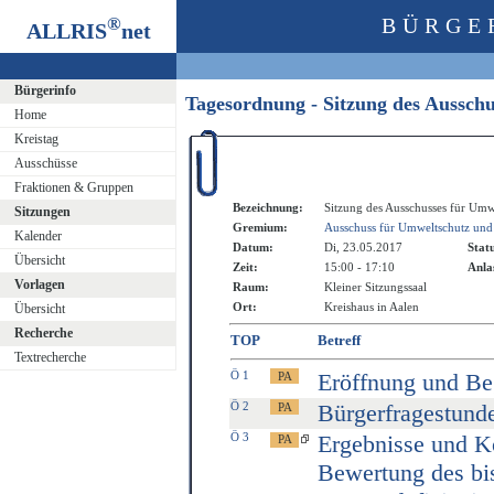
®
BÜRGE
ALLRIS
net
Bürgerinfo
Tagesordnung - Sitzung des Aussch
Home
Kreistag
Ausschüsse
Fraktionen & Gruppen
Bezeichnung:
Sitzung des Ausschusses für Umw
Sitzungen
Gremium:
Ausschuss für Umweltschutz und
Kalender
Datum:
Di, 23.05.2017
Stat
Übersicht
Zeit:
15:00 - 17:10
Anla
Vorlagen
Raum:
Kleiner Sitzungssaal
Ort:
Kreishaus in Aalen
Übersicht
Recherche
TOP
Betreff
Textrecherche
Ö 1
Eröffnung und B
Ö 2
Bürgerfragestund
Ö 3
Ergebnisse und K
Bewertung des b