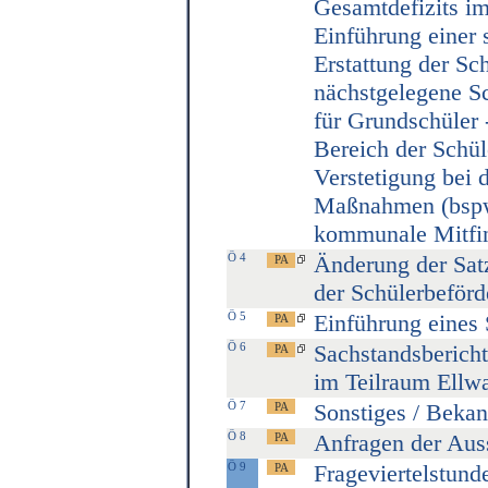
Gesamtdefizits i
Einführung einer
Erstattung der Sc
nächstgelegene Sc
für Grundschüler 
Bereich der Schül
Verstetigung bei 
Maßnahmen (bspw
kommunale Mitfi
Ö 4
Änderung der Satz
der Schülerbeför
Ö 5
Einführung eines 
Ö 6
Sachstandsberich
im Teilraum Ellw
Ö 7
Sonstiges / Beka
Ö 8
Anfragen der Aus
Ö 9
Frageviertelstund