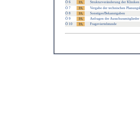
Ö 6
Strukturveränderung der Kliniken 
Ö 7
Vergabe der technischen Planung
Ö 8
Sonstiges/Bekanntgaben
Ö 9
Anfragen der Ausschussmitglieder
Ö 10
Frageviertelstunde