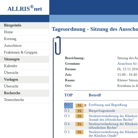
®
ALLRIS
net
Bürgerinfo
Tagesordnung - Sitzung des Aussch
Home
Kreistag
Ausschüsse
Fraktionen & Gruppen
Bezeichnung:
Sitzung des A
Sitzungen
Gremium:
Ausschuss für
Kalender
Datum:
Di, 15.11.201
Übersicht
Zeit:
15:00 - 16:40
Vorlagen
Raum:
Kleiner Sitzun
Ort:
Kreishaus in A
Übersicht
Recherche
TOP
Betreff
Textrecherche
Ö 1
Eröffnung und Begrüßung
Ö 2
Bürgerfragestunde
Ö 3
Strukturveränderung der Kliniken
Anstalt des öffentlichen Rechts“
Ö 4
Strukturveränderung der Kliniken
öffentlichen Rechts“
Ö 5
Strukturveränderung der Kliniken
der Kliniken Ostalb“