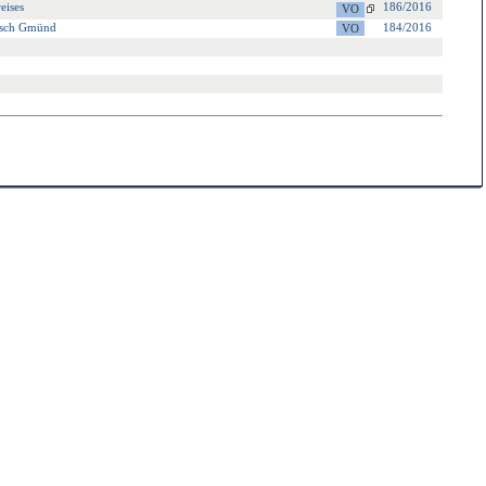
eises
186/2016
bisch Gmünd
184/2016