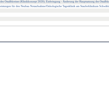
des Ostalbkreises (Klinikkonzept 2020); Einbringung - Änderung der Hauptsatzung des Ostalbkr
sleistungen für den Neubau Notaufnahme/Onkologische Tagesklinik am Stauferklinikum Schwä