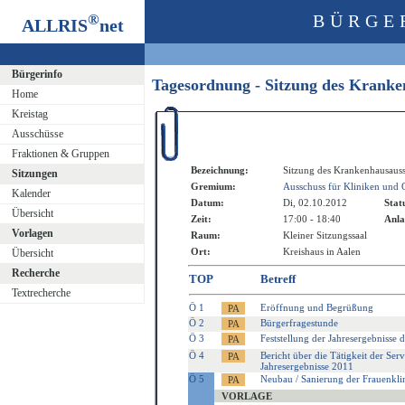
®
BÜRGE
ALLRIS
net
Bürgerinfo
Tagesordnung - Sitzung des Krank
Home
Kreistag
Ausschüsse
Fraktionen & Gruppen
Bezeichnung:
Sitzung des Krankenhausauss
Sitzungen
Gremium:
Ausschuss für Kliniken und 
Kalender
Datum:
Di, 02.10.2012
Stat
Übersicht
Zeit:
17:00 - 18:40
Anla
Vorlagen
Raum:
Kleiner Sitzungssaal
Ort:
Kreishaus in Aalen
Übersicht
Recherche
TOP
Betreff
Textrecherche
Ö 1
Eröffnung und Begrüßung
Ö 2
Bürgerfragestunde
Ö 3
Feststellung der Jahresergebnisse 
Ö 4
Bericht über die Tätigkeit der Serv
Jahresergebnisse 2011
Ö 5
Neubau / Sanierung der Frauenkli
VORLAGE