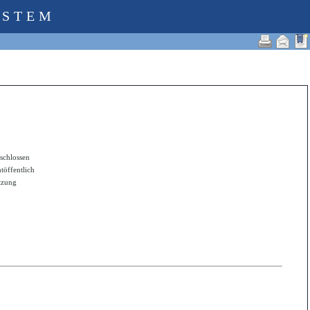
YSTEM
schlossen
htöffentlich
itzung