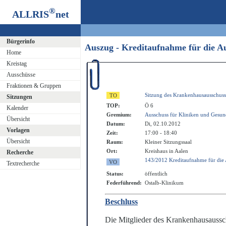
®
ALLRIS
net
Bürgerinfo
Auszug - Kreditaufnahme für die 
Home
Kreistag
Ausschüsse
Fraktionen & Gruppen
Sitzung des Krankenhausausschuss
Sitzungen
TOP:
Ö 6
Kalender
Gremium:
Ausschuss für Kliniken und Gesun
Übersicht
Datum:
Di, 02.10.2012
Vorlagen
Zeit:
17:00 - 18:40
Übersicht
Raum:
Kleiner Sitzungssaal
Ort:
Kreishaus in Aalen
Recherche
143/2012 Kreditaufnahme für die 
Textrecherche
Status:
öffentlich
Federführend:
Ostalb-Klinikum
Beschluss
Die Mitglieder des Krankenhausaussc