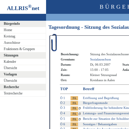
®
BÜRGE
ALLRIS
net
Bürgerinfo
Tagesordnung - Sitzung des Sozial
Home
Kreistag
Ausschüsse
Fraktionen & Gruppen
Bezeichnung:
Sitzung des Sozialausschusse
Sitzungen
Gremium:
Sozialausschuss
Kalender
Datum:
Di, 06.03.2007
Stat
Übersicht
Zeit:
15:00 - 17:05
Anla
Vorlagen
Raum:
Kleiner Sitzungssaal
Ort:
Kreishaus in Aalen
Übersicht
Recherche
TOP
Betreff
Textrecherche
Ö 1
Eröffnung und Begrüßung
Ö 2
Bürgerfragestunde
Ö 3
Frühförderung für behinderte Kin
Ö 4
Leistungs- und Finanzierungsvere
Ö 5
Bericht zur Situation der Schuldn
Ö 6
Sonstiges / Bekanntgaben