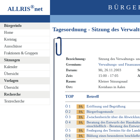
®
BÜRGE
ALLRIS
net
Bürgerinfo
Tagesordnung - Sitzung des Verwal
Home
Kreistag
Ausschüsse
Fraktionen & Gruppen
Bezeichnung:
Sitzung des Verwaltungs- un
Sitzungen
Gremium:
Verwaltungs- und Finanzaus
Kalender
Datum:
Mi, 26.11.2003
S
Übersicht
Zeit:
15:00 - 17:05
A
Vorlagen
Raum:
Kleiner Sitzungssaal
Ort:
Kreishaus in Aalen
Übersicht
Recherche
TOP
Betreff
Textrecherche
Ö 1
Eröffnung und Begrüßung
Ö 2
Bürgerfragestunde
Ö 3
Zwischenbericht über die Abwicklun
Ö 4
Beratung des Entwurfs der Haushalts
einschließlich - Beratung des Entwu
Ö 5
Festlegung des Termins für die Land
Ö 6
Bildung eines besonderen beschließe