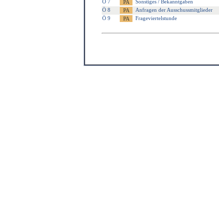
Ö 7
Sonstiges / Bekanntgaben
Ö 8
Anfragen der Ausschussmitglieder
Ö 9
Frageviertelstunde