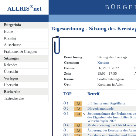
®
BÜRGE
ALLRIS
net
Bürgerinfo
Tagesordnung - Sitzung des Kreist
Home
Kreistag
Ausschüsse
Fraktionen & Gruppen
Bezeichnung:
Sitzung des Kreistags
Sitzungen
Gremium:
Kreistag
Kalender
Datum:
Di, 29.11.2022
S
Übersicht
Zeit:
15:00 - 17:55
A
Vorlagen
Raum:
Großer Sitzungssaal
Ort:
Kreishaus in Aalen
Übersicht
Recherche
TOP
Betreff
Textrecherche
Ö 1
Eröffnung und Begrüßung
Ö 2
Bürgerfragestunde
Ö 3
Stellungnahmen der Fraktionen un
des Eigenbetriebs Immobilien Klin
Wirtschaftsjahr 2023
Ö 4
Modernisierung des Ostalbkreishau
Ö 5
Änderung der Besetzung des Aussc
Ö 6
Annahme von Spenden und Spons