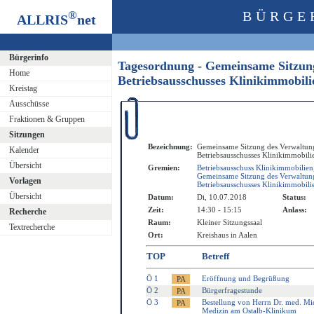
®
BÜRGE
ALLRIS
net
Bürgerinfo
Tagesordnung - Gemeinsame Sitzung
Home
Betriebsausschusses Klinikimmobil
Kreistag
Ausschüsse
Fraktionen & Gruppen
Sitzungen
Bezeichnung:
Gemeinsame Sitzung des Verwaltung
Kalender
Betriebsausschusses Klinikimmobili
Übersicht
Gremien:
Betriebsausschuss Klinikimmobilien
Gemeinsame Sitzung des Verwaltung
Vorlagen
Betriebsausschusses Klinikimmobili
Übersicht
Datum:
Di, 10.07.2018
Status:
Zeit:
14:30 - 15:15
Anlass:
Recherche
Raum:
Kleiner Sitzungssaal
Textrecherche
Ort:
Kreishaus in Aalen
TOP
Betreff
Ö 1
Eröffnung und Begrüßung
Ö 2
Bürgerfragestunde
Ö 3
Bestellung von Herrn Dr. med. Mi
Medizin am Ostalb-Klinikum