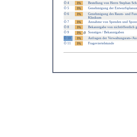
Ö 4
Bestellung von Herrn Stephan Sc
Ö 5
Genehmigung der Entwurfsplanung
Ö 6
Genehmigung des Raum- und Funkti
Klinikum
Ö 7
Annahme von Spenden und Sponso
Ö 8
Bekanntgabe von nichtöffentlich g
Ö 9
Sonstiges / Bekanntgaben
Ö 10
Anfragen der Verwaltungsrats-/Au
Ö 11
Frageviertelstunde